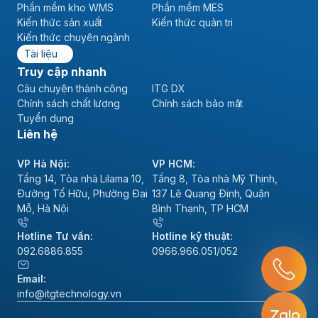
Phần mềm kho WMS
Phần mềm MES
Kiến thức sản xuất
Kiến thức quản trị
Kiến thức chuyên ngành
Tài liệu
Truy cập nhanh
Câu chuyện thành công
ITG DX
Chính sách chất lượng
Chính sách bảo mật
Tuyển dụng
Liên hệ
VP Hà Nội:
VP HCM:
Tầng 14, Tòa nhà Lilama 10,
Tầng 8, Tòa nhà Mỹ Thịnh,
Đường Tố Hữu, Phường Đại
137 Lê Quang Định, Quận
Mỗ, Hà Nội
Bình Thạnh, TP HCM
Hotline Tư vấn:
Hotline kỹ thuật:
092.6886.855
0966.966.051/052
Email:
info@itgtechnology.vn