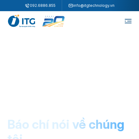
"
"
092.6886.855
info@itgtechnology.vn
Báo chí nói về chúng
tôi