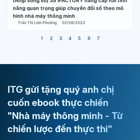
(Nhịp sống số) 3S iFACTORY nâng cấp hai tính
năng quan trọng giúp chuyển đổi số theo mô
hình nhà máy thông minh
Trần Thị Linh Phương
02/06/2023
1
2
3
4
5
6
7
ITG gửi tặng quý anh chị
cuốn ebook thực chiến
"Nhà máy thông minh - Từ
chiến lược đến thực thi"