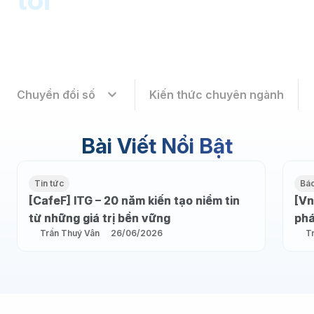
Chuyển đổi số
Kiến thức chuyên ngành
Bài Viết Nổi Bật
Tin tức
Báo
[CafeF] ITG – 20 năm kiến tạo niềm tin
[Vn
từ những giá trị bền vững
phá
Trần Thuý Vân
26/06/2026
T