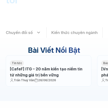
Chuyển đổi số
Kiến thức chuyên ngành
Bài Viết Nổi Bật
Tin tức
Báo
[CafeF] ITG – 20 năm kiến tạo niềm tin
[Vn
từ những giá trị bền vững
phá
Trần Thuý Vân
26/06/2026
T