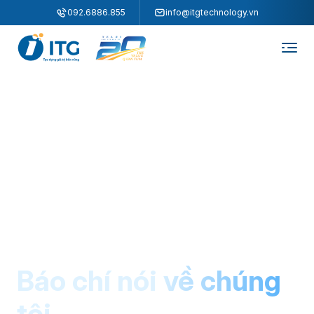
"
"
092.6886.855
info@itgtechnology.vn
Báo chí nói về chúng
tôi