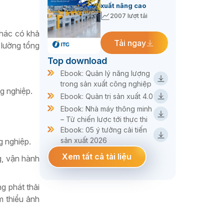
xuất nâng cao
2007 lượt tải
khác có khả
Tải ngay
 lường tổng
Top download
Ebook: Quản lý năng lượng
trong sản xuất công nghiệp
ng nghiệp.
Ebook: Quản trị sản xuất 4.0
Ebook: Nhà máy thông minh
– Từ chiến lược tới thực thi
Ebook: 05 ý tưởng cải tiến
sản xuất 2026
g nghiệp.
Xem tất cả tài liệu
g, vận hành
g phát thải
m thiểu ảnh