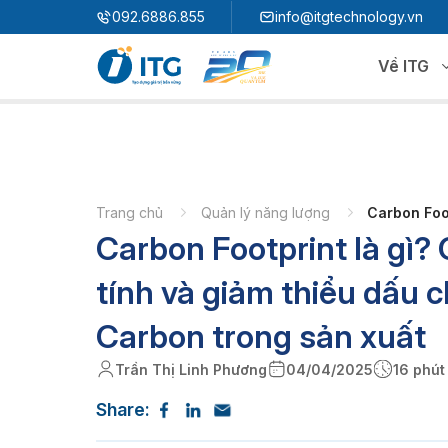
"
"
092.6886.855
info@itgtechnology.vn
Về ITG
Hệ sinh thái
N
3S ERP
Giải pháp quản trị hoạch định nguồn lực
Trang chủ
Quản lý năng lượng
Carbon Foot
Carbon Footprint là gì?
3S i​FACTORY
P
Giải pháp nhà máy thông minh
3S WMS
3S MES
tính và giảm thiểu dấu 
P
3S SPS
3S QMS
Carbon trong sản xuất
3S MMS
3S EMS
Trần Thị Linh Phương
04/04/2025
16 phút
P
3S F-INSIGHT
Share:
3S SystemX - Cloud Edition​