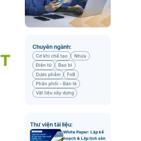
Chuyên ngành:
Cơ khí chế tạo
Nhựa
Điện tử
Bao bì
Dược phẩm
FnB
Phân phối - Bán lẻ
Vật liệu xây dựng
Thư viện tài liệu:
White Paper: Lập kế
hoạch & Lập lịch sản