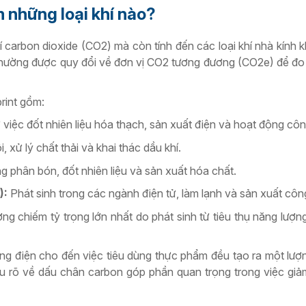
 những loại khí nào?
 carbon dioxide (CO2) mà còn tính đến các loại khí nhà kính 
 thường được quy đổi về đơn vị CO2 tương đương (CO2e) để đo
rint gồm:
 việc đốt nhiên liệu hóa thạch, sản xuất điện và hoạt động cô
, xử lý chất thải và khai thác dầu khí.
g phân bón, đốt nhiên liệu và sản xuất hóa chất.
):
Phát sinh trong các ngành điện tử, làm lạnh và sản xuất côn
g chiếm tỷ trọng lớn nhất do phát sinh từ tiêu thụ năng lượn
ng điện cho đến việc tiêu dùng thực phẩm đều tạo ra một lượn
hiểu rõ về dấu chân carbon góp phần quan trọng trong việc giả