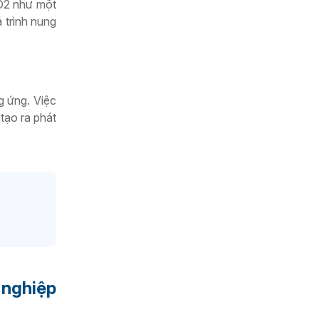
CO2 như một
 trình nung
g ứng. Việc
tạo ra phát
 nghiệp