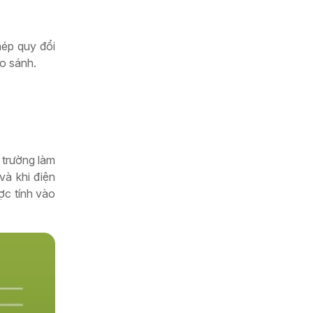
hép quy đổi
so sánh.
 trường làm
và khi điện
ợc tính vào