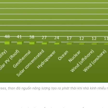
rees, than đá nguồn năng lượng tạo ra phát thải khí nhà kính nhiều 