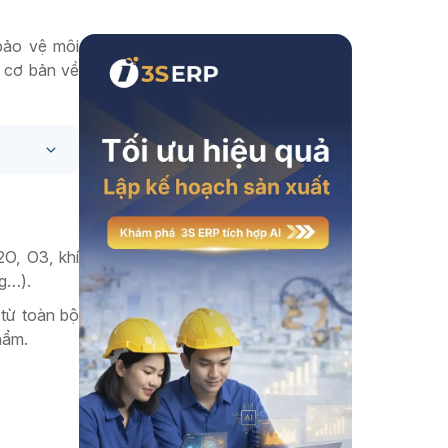
Xem thêm
 bảo vệ môi
n cơ bản về
O, O3, khí
ng…).
 từ toàn bộ
hẩm.