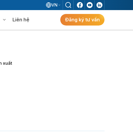
VN
Liên hệ
Đăng ký tư vấn
mềm WMS
Khám phá giải pháp
 MES không khi đã có ERP?
n xuất
ẻ
ng
Khám Phá Giải Pháp
Giải Pháp ERP Chuẩn Nhật Cho Doanh
Nghiệp FDI Kiến Tạo Nhà Máy Thông
Minh, Tối Ưu Vận Hành, Bứt Phá Hiệu Suất
Tại Việt Nam.