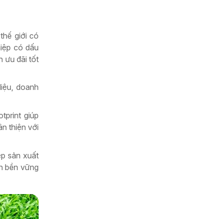
thế giới có
hiệp có dấu
 ưu đãi tốt
liệu, doanh
tprint giúp
n thiện với
ệp sản xuất
ển bền vững