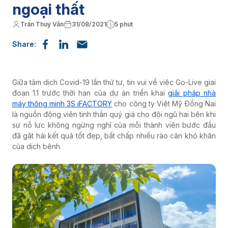
ngoại thất
Trần Thuý Vân
31/08/2021
5 phút
Share:
Giữa tâm dịch Covid-19 lần thứ tư, tin vui về việc Go-Live giai
đoạn 1.1 trước thời hạn của dự án triển khai
giải pháp nhà
máy thông minh 3S iFACTORY
cho công ty Việt Mỹ Đồng Nai
là nguồn động viên tinh thần quý giá cho đội ngũ hai bên khi
sự nỗ lực không ngừng nghỉ của mỗi thành viên bước đầu
đã gặt hái kết quả tốt đẹp, bất chấp nhiều rào cản khó khăn
của dịch bệnh.