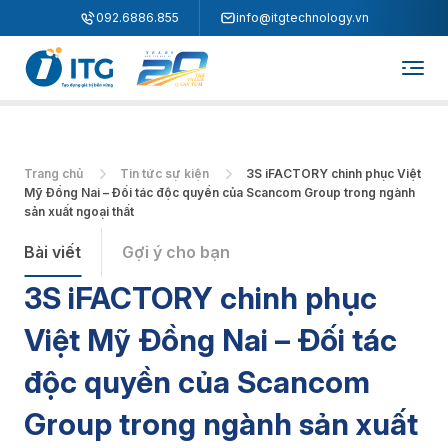
"
"
092.6886.855
info@itgtechnology.vn
Trang chủ
Tin tức sự kiện
3S iFACTORY chinh phục Việt
Mỹ Đồng Nai – Đối tác độc quyền của Scancom Group trong ngành
sản xuất ngoại thất
Bài viết
Gợi ý cho bạn
3S iFACTORY chinh phục
Việt Mỹ Đồng Nai – Đối tác
độc quyền của Scancom
Group trong ngành sản xuất