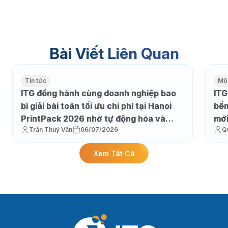
Bài Viết Liên Quan
Tin tức
Môi
ITG đồng hành cùng doanh nghiệp bao
ITG
bì giải bài toán tối ưu chi phí tại Hanoi
bền
PrintPack 2026 nhờ tự động hóa và
mớ
Trần Thuý Vân
06/07/2026
Q
thực thi sản xuất
Xem Tất Cả