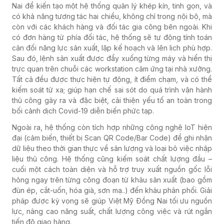
Nai để kiến tạo một hệ thống quản lý khép kín, tinh gọn, và
có khả năng tương tác hai chiều, không chỉ trong nội bộ, mà
còn với các khách hàng và đối tác gia công bên ngoài. Khi
có đơn hàng từ phía đối tác, hệ thống sẽ tự động tính toán
cân đối năng lực sản xuất, lập kế hoạch và lên lịch phù hợp.
Sau đó, lệnh sản xuất được đẩy xuống từng máy và hiển thị
trực quan trên chuỗi các workstation cảm ứng tại nhà xưởng.
Tất cả đều được thực hiện tự động, ít điểm chạm, và có thể
kiếm soát từ xa; giúp hạn chế sai sót do quá trình vận hành
thủ công gây ra và đặc biệt, cải thiện yếu tố an toàn trong
bối cảnh dịch Covid-19 diễn biến phức tạp.
Ngoài ra, hệ thống còn tích hợp những công nghệ IoT hiện
đại (cảm biến, thiết bị Scan QR Code/Bar Code) để ghi nhận
dữ liệu theo thời gian thực về sản lượng và loại bỏ việc nhập
liệu thủ công. Hệ thống cũng kiếm soát chất lượng đầu –
cuối một cách toàn diện và hỗ trợ truy xuất nguồn gốc lỗi
hỏng ngay trên từng công đoạn từ khâu sản xuất (bao gồm
đùn ép, cắt-uốn, hóa già, sơn mạ..) đến khâu phân phối. Giải
pháp được kỳ vọng sẽ giúp Việt Mỹ Đồng Nai tối ưu nguồn
lực, nâng cao năng suất, chất lượng công việc và rút ngắn
tiến độ giao hàng.