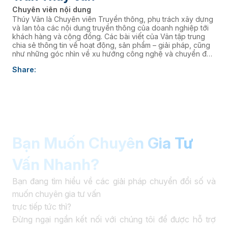
Chuyên viên nội dung
Thúy Vân là Chuyên viên Truyền thông, phụ trách xây dựng
và lan tỏa các nội dung truyền thông của doanh nghiệp tới
khách hàng và cộng đồng. Các bài viết của Vân tập trung
chia sẻ thông tin về hoạt động, sản phẩm – giải pháp, cũng
như những góc nhìn về xu hướng công nghệ và chuyển đổi
số, góp phần nâng cao hình ảnh thương hiệu và kết nối
Share:
doanh nghiệp với thị trường.
Bạn Muốn Chuyên Gia Tư
Vấn Nhanh?
Bạn đang tìm hiểu về các giải pháp chuyển đổi số và
muốn chuyên gia tư vấn
trực tiếp tức thì?
Đừng ngại ngần kết nối với chúng tôi để được hỗ trợ