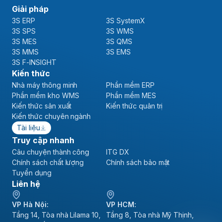
Giải pháp
3S ERP
3S SystemX
3S SPS
3S WMS
3S MES
3S QMS
3S MMS
3S EMS
3S F-INSIGHT
Kiến thức
Nhà máy thông minh
Phần mềm ERP
Phần mềm kho WMS
Phần mềm MES
Kiến thức sản xuất
Kiến thức quản trị
Kiến thức chuyên ngành
Tài liệu
Truy cập nhanh
Câu chuyện thành công
ITG DX
Chính sách chất lượng
Chính sách bảo mật
Tuyển dụng
Liên hệ
VP Hà Nội:
VP HCM:
Tầng 14, Tòa nhà Lilama 10,
Tầng 8, Tòa nhà Mỹ Thịnh,