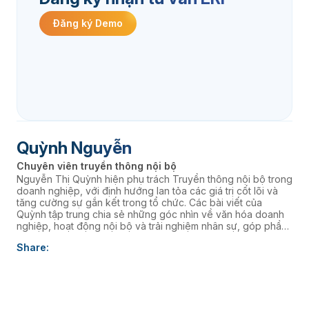
Đăng ký Demo
Quỳnh Nguyễn
Chuyên viên truyền thông nội bộ
Nguyễn Thị Quỳnh hiện phụ trách Truyền thông nội bộ trong
doanh nghiệp, với định hướng lan tỏa các giá trị cốt lõi và
tăng cường sự gắn kết trong tổ chức. Các bài viết của
Quỳnh tập trung chia sẻ những góc nhìn về văn hóa doanh
nghiệp, hoạt động nội bộ và trải nghiệm nhân sự, góp phần
xây dựng môi trường làm việc cởi mở, giàu năng lượng và
Share:
kết nối đội ngũ với định hướng chiến lược của Ban lãnh đạo.