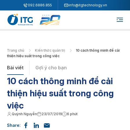
"
"
092.6886.855
info@itgtechnology.vn
Trang chủ
Kiến thức quản trị
10 cách thông minh để cải
thiện hiệu suất trong công việc
Bài viết
Gợi ý cho bạn
10 cách thông minh để cải
thiện hiệu suất trong công
việc
Quỳnh Nguyễn
23/07/2019
6 phút
Share: