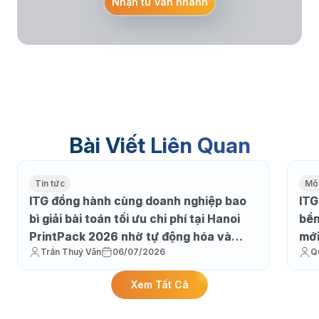
Nhận tư vấn nhanh
Bài Viết Liên Quan
Tin tức
Môi
ITG đồng hành cùng doanh nghiệp bao
ITG
bì giải bài toán tối ưu chi phí tại Hanoi
bền
PrintPack 2026 nhờ tự động hóa và
mớ
Trần Thuý Vân
06/07/2026
Q
thực thi sản xuất
Xem Tất Cả