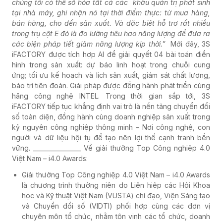
chúng tôi có thể số hóa tất cả các khâu quản trị phát sinh
tại nhà máy, ghi nhận nó tại thời điểm thực: từ mua hàng,
bán hàng, cho đến sản xuất. Và đặc biệt hỗ trợ rất nhiều
trong trụ cột E đó là đo lường tiêu hao năng lượng để đưa ra
các biện pháp tiết giảm năng lượng kịp thời.”
Mới đây, 3S
iFACTORY được tích hợp AI để giải quyết 04 bài toán điển
hình trong sản xuất: dự báo linh hoạt trong chuỗi cung
ứng; tối ưu kế hoạch và lịch sản xuất, giám sát chất lượng,
bảo trì tiên đoán. Giải pháp được đồng hành phát triển cùng
hãng công nghệ INTEL.
Trong thời gian sắp tới, 3S
iFACTORY tiếp tục khẳng định vai trò là nền tảng chuyển đổi
số toàn diện, đồng hành cùng doanh nghiệp sản xuất trong
kỷ nguyên công nghiệp thông minh – Nơi công nghệ, con
người và dữ liệu hội tụ để tạo nên lợi thế cạnh tranh bền
vững.
________________
Về giải thưởng Top Công nghiệp 4.0
Việt Nam – i4.0 Awards:
Giải thưởng Top Công nghiệp 4.0 Việt Nam – i4.0 Awards
là chương trình thường niên do Liên hiệp các Hội Khoa
học và Kỹ thuật Việt Nam (VUSTA) chỉ đạo, Viện Sáng tạo
và Chuyển đổi số (VIDTI) phối hợp cùng các đơn vị
chuyên môn tổ chức, nhằm tôn vinh các tổ chức, doanh