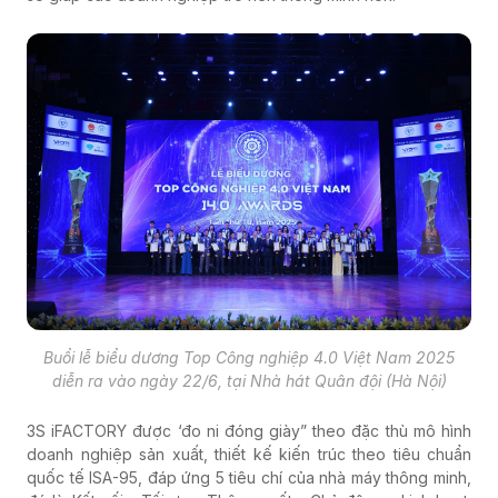
Buổi lễ biểu dương Top Công nghiệp 4.0 Việt Nam 2025
diễn ra vào ngày 22/6, tại Nhà hát Quân đội (Hà Nội)
3S iFACTORY được ‘đo ni đóng giày” theo đặc thù mô hình
doanh nghiệp sản xuất, thiết kế kiến trúc theo tiêu chuẩn
quốc tế ISA-95, đáp ứng 5 tiêu chí của nhà máy thông minh,