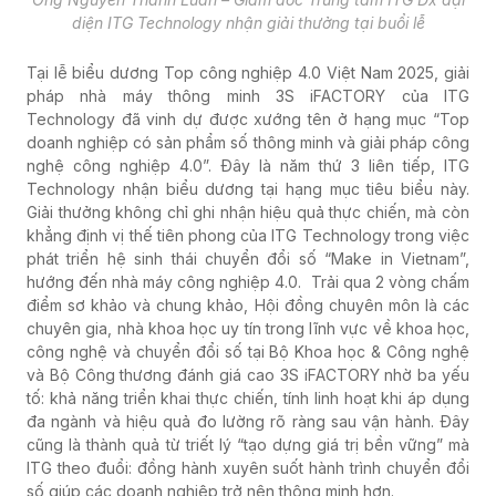
diện ITG Technology nhận giải thưởng tại buổi lễ
Tại lễ biểu dương Top công nghiệp 4.0 Việt Nam 2025, giải
pháp nhà máy thông minh 3S iFACTORY của ITG
Technology đã vinh dự được xướng tên ở hạng mục “Top
doanh nghiệp có sản phẩm số thông minh và giải pháp công
nghệ công nghiệp 4.0”. Đây là năm thứ 3 liên tiếp, ITG
Technology nhận biểu dương tại hạng mục tiêu biểu này.
Giải thưởng không chỉ ghi nhận hiệu quả thực chiến, mà còn
khẳng định vị thế tiên phong của ITG Technology trong việc
phát triển hệ sinh thái chuyển đổi số “Make in Vietnam”,
hướng đến nhà máy công nghiệp 4.0.
Trải qua 2 vòng chấm
điểm sơ khảo và chung khảo, H
ội đồng chuyên môn là các
chuyên gia, nhà khoa học uy tín trong lĩnh vực về khoa học,
công nghệ và chuyển đổi số tại Bộ Khoa học & Công nghệ
và Bộ Công thương
đánh giá cao 3S iFACTORY nhờ ba yếu
tố: khả năng triển khai thực chiến, tính linh hoạt khi áp dụng
đa ngành và hiệu quả đo lường rõ ràng sau vận hành. Đây
cũng là thành quả từ triết lý “tạo dựng giá trị bền vững” mà
ITG theo đuổi: đồng hành xuyên suốt hành trình chuyển đổi
số giúp các doanh nghiệp trở nên thông minh hơn.