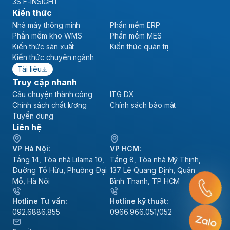
3S F-INSIGHT
Kiến thức
Nhà máy thông minh
Phần mềm ERP
Phần mềm kho WMS
Phần mềm MES
Kiến thức sản xuất
Kiến thức quản trị
Kiến thức chuyên ngành
Tài liệu
Truy cập nhanh
Câu chuyện thành công
ITG DX
Chính sách chất lượng
Chính sách bảo mật
Tuyển dụng
Liên hệ
VP Hà Nội:
VP HCM:
Tầng 14, Tòa nhà Lilama 10,
Tầng 8, Tòa nhà Mỹ Thịnh,
Đường Tố Hữu, Phường Đại
137 Lê Quang Định, Quận
Mỗ, Hà Nội
Bình Thạnh, TP HCM
Hotline Tư vấn:
Hotline kỹ thuật:
092.6886.855
0966.966.051/052