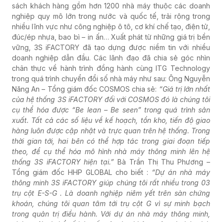
sách khách hàng gồm hơn 1200 nhà máy thuộc các doanh
nghiệp quy mô lớn trong nước và quốc tế, trải rộng trong
nhiều lĩnh vực như công nghiệp ô tô, cơ khí chế tạo, điện tử,
đúc/ép nhựa, bao bì – in ấn…
Xuất phát từ những giá trị bền
vững, 3S iFACTORY đã tạo dựng được niềm tin với nhiều
doanh nghiệp dẫn đầu. Các lãnh đạo đã chia sẻ góc nhìn
chân thực về hành trình đồng hành cùng ITG Technology
trong quá trình chuyển đổi số nhà máy như sau:
Ông Nguyễn
Năng An – Tổng giám đốc COSMOS chia sẻ:
“Giá trị lớn nhất
của hệ thống 3S iFACTORY đối với COSMOS đó là chúng tôi
cụ thể hóa được “Be lean – Be seen” trong quá trình sản
xuất. Tất cả các số liệu về kế hoạch, tồn kho, tiến độ giao
hàng luôn được cập nhật và trực quan trên hệ thống. Trong
thời gian tới, hai bên có thể hợp tác trong giai đoạn tiếp
theo, để cụ thể hóa mô hình nhà máy thông minh lên hệ
thống 3S iFACTORY hiện tại.”
Bà Trần Thị Thu Phương –
Tổng giám đốc HHP GLOBAL cho biết :
“Dự án nhà máy
thông minh 3S iFACTORY giúp chúng tôi rất nhiều trong 03
trụ cột E-S-G . Là doanh nghiệp niêm yết trên sàn chứng
khoán, chúng tôi quan tâm tới trụ cột G vì sự minh bạch
trong quản trị điều hành. Với dự án nhà máy thông minh,