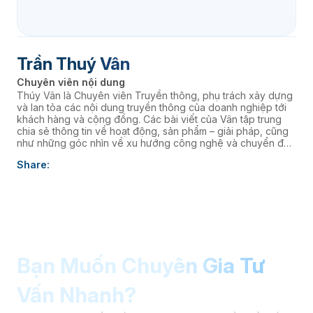
Trần Thuý Vân
Chuyên viên nội dung
Thúy Vân là Chuyên viên Truyền thông, phụ trách xây dựng
và lan tỏa các nội dung truyền thông của doanh nghiệp tới
khách hàng và cộng đồng. Các bài viết của Vân tập trung
chia sẻ thông tin về hoạt động, sản phẩm – giải pháp, cũng
như những góc nhìn về xu hướng công nghệ và chuyển đổi
số, góp phần nâng cao hình ảnh thương hiệu và kết nối
Share:
doanh nghiệp với thị trường.
Bạn Muốn Chuyên Gia Tư
Vấn Nhanh?