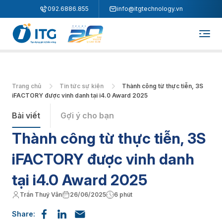
"
"
092.6886.855
info@itgtechnology.vn
Trang chủ
Tin tức sự kiện
Thành công từ thực tiễn, 3S
iFACTORY được vinh danh tại i4.0 Award 2025
Bài viết
Gợi ý cho bạn
Thành công từ thực tiễn, 3S
iFACTORY được vinh danh
tại i4.0 Award 2025
Trần Thuý Vân
26/06/2025
6 phút
Share: