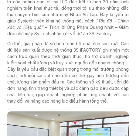
trị của ngành bao bì mà ITG đúc kết từ hơn 20 năm kinh
nghiệm triển khai thực tế, đồng thời tối ưu theo những đặc
thù chuyên biệt của nhà máy Nhựa An Lập. Đây là yếu tố
giúp Systech triển khai hệ thống một cách
“Tốc độ – Chính
xác và Hiệu quả”
– Trích lời Ông Phạm Quang Nhất – Giám
đốc nhà máy Systech nhận xét về dự án 3S iFactory.
Cụ thể, giải pháp đã số hóa toàn bộ quá trình sản xuất.
Các
dữ liệu sản xuất được hệ thống 3S iFACTORY ghi nhận một
cách trực quan theo thời gian thực,
hỗ trợ doanh nghiệp
kiểm soát chất lượng và truy xuất nguồn gốc nhanh chóng –
Đây là yêu cầu đặc biệt quan trọng trong môi trường phòng
sạch, nơi mỗi sai sót nhỏ đều có thể gây ảnh hưởng đến
chất lượng sản phẩm đầu ra. Các thông số kỹ thuật, tiến độ
đơn hàng, tình trạng thiết bị và các cảnh báo đều được cập
nhật liên tục, giúp doanh nghiệp phản ứng nhanh với các
thay đổi và nâng cao năng lực điều hành tổng thể.