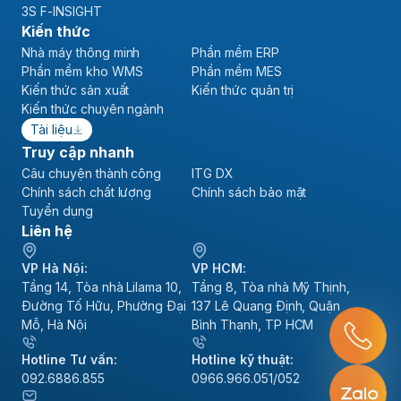
3S F-INSIGHT
Kiến thức
Nhà máy thông minh
Phần mềm ERP
Phần mềm kho WMS
Phần mềm MES
Kiến thức sản xuất
Kiến thức quản trị
Kiến thức chuyên ngành
Tài liệu
Truy cập nhanh
Câu chuyện thành công
ITG DX
Chính sách chất lượng
Chính sách bảo mật
Tuyển dụng
Liên hệ
VP Hà Nội:
VP HCM:
Tầng 14, Tòa nhà Lilama 10,
Tầng 8, Tòa nhà Mỹ Thịnh,
Đường Tố Hữu, Phường Đại
137 Lê Quang Định, Quận
Mỗ, Hà Nội
Bình Thạnh, TP HCM
Hotline Tư vấn:
Hotline kỹ thuật:
092.6886.855
0966.966.051/052