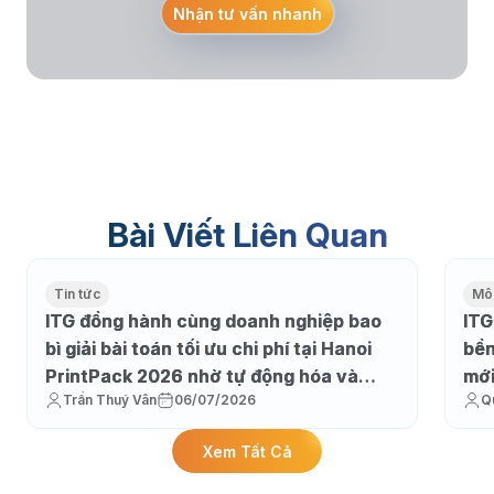
Nhận tư vấn nhanh
Bài Viết Liên Quan
Tin tức
Môi
ITG đồng hành cùng doanh nghiệp bao
ITG
bì giải bài toán tối ưu chi phí tại Hanoi
bền
PrintPack 2026 nhờ tự động hóa và
mớ
Trần Thuý Vân
06/07/2026
Q
thực thi sản xuất
Xem Tất Cả