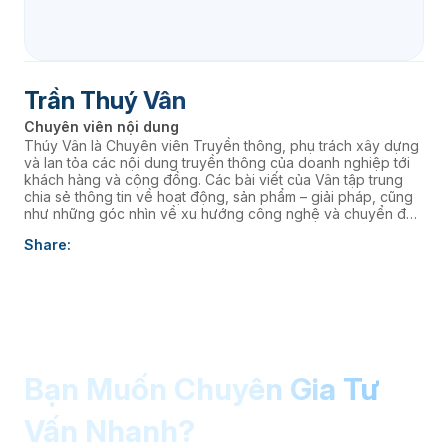
Trần Thuý Vân
Chuyên viên nội dung
Thúy Vân là Chuyên viên Truyền thông, phụ trách xây dựng
và lan tỏa các nội dung truyền thông của doanh nghiệp tới
khách hàng và cộng đồng. Các bài viết của Vân tập trung
chia sẻ thông tin về hoạt động, sản phẩm – giải pháp, cũng
như những góc nhìn về xu hướng công nghệ và chuyển đổi
số, góp phần nâng cao hình ảnh thương hiệu và kết nối
Share:
doanh nghiệp với thị trường.
Bạn Muốn Chuyên Gia Tư
Vấn Nhanh?