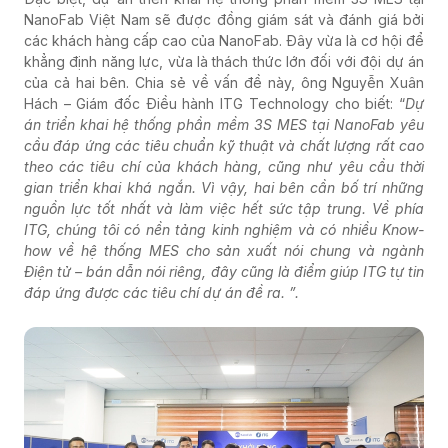
NanoFab Việt Nam sẽ được đồng giám sát và đánh giá bởi
các khách hàng cấp cao của NanoFab. Đây vừa là cơ hội để
khẳng định năng lực, vừa là thách thức lớn đối với đội dự án
của cả hai bên. Chia sẻ về vấn đề này, ông Nguyễn Xuân
Hách – Giám đốc Điều hành ITG Technology cho biết: “
Dự
án triển khai hệ thống phần mềm 3S MES tại NanoFab yêu
cầu đáp ứng các tiêu chuẩn kỹ thuật và chất lượng rất cao
theo các tiêu chí của khách hàng, cũng như yêu cầu thời
gian triển khai khá ngắn. Vì vậy, hai bên cần bố trí những
nguồn lực tốt nhất và làm việc hết sức tập trung. Về phía
ITG, chúng tôi có nền tảng kinh nghiệm và có nhiều Know-
how về hệ thống MES cho sản xuất nói chung và ngành
Điện tử – bán dẫn nói riêng, đây cũng là điểm giúp ITG tự tin
đáp ứng được các tiêu chí dự án đề ra. ”.