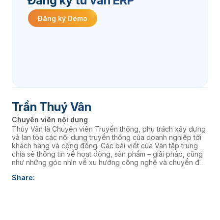
Đăng ký tư vấn ERP
Đăng ký Demo
Trần Thuý Vân
Chuyên viên nội dung
Thúy Vân là Chuyên viên Truyền thông, phụ trách xây dựng
và lan tỏa các nội dung truyền thông của doanh nghiệp tới
khách hàng và cộng đồng. Các bài viết của Vân tập trung
chia sẻ thông tin về hoạt động, sản phẩm – giải pháp, cũng
như những góc nhìn về xu hướng công nghệ và chuyển đổi
số, góp phần nâng cao hình ảnh thương hiệu và kết nối
Share:
doanh nghiệp với thị trường.