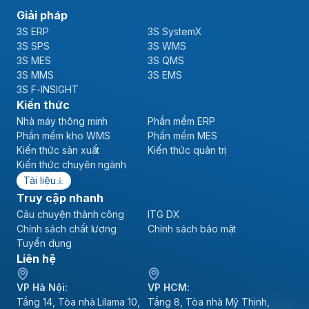
Giải pháp
3S ERP
3S SystemX
3S SPS
3S WMS
3S MES
3S QMS
3S MMS
3S EMS
3S F-INSIGHT
Kiến thức
Nhà máy thông minh
Phần mềm ERP
Phần mềm kho WMS
Phần mềm MES
Kiến thức sản xuất
Kiến thức quản trị
Kiến thức chuyên ngành
Tài liệu
Truy cập nhanh
Câu chuyện thành công
ITG DX
Chính sách chất lượng
Chính sách bảo mật
Tuyển dụng
Liên hệ
VP Hà Nội:
VP HCM:
Tầng 14, Tòa nhà Lilama 10,
Tầng 8, Tòa nhà Mỹ Thịnh,