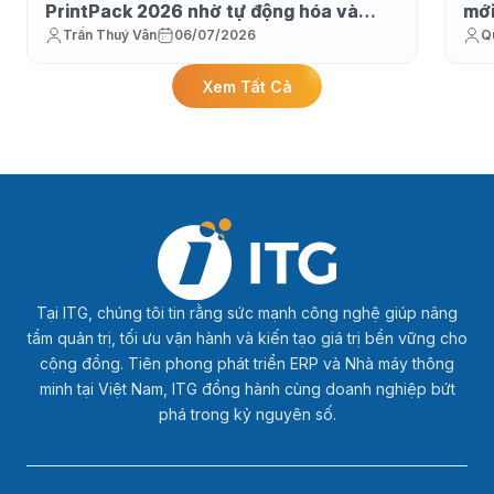
PrintPack 2026 nhờ tự động hóa và
mớ
Trần Thuý Vân
06/07/2026
Q
thực thi sản xuất
Xem Tất Cả
Tại ITG, chúng tôi tin rằng sức mạnh công nghệ giúp nâng
tầm quản trị, tối ưu vận hành và kiến tạo giá trị bền vững cho
cộng đồng. Tiên phong phát triển ERP và Nhà máy thông
minh tại Việt Nam, ITG đồng hành cùng doanh nghiệp bứt
phá trong kỷ nguyên số.