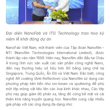
Đại diện NanoFab và ITG Technology trao hoa kỷ
niệm lễ khởi động dự án
NanoFab Việt Nam, một thành viên của Tập đoàn Nanofilm –
NTI (Nanofilm Technologies International Limited), được
thành lập vào năm 1999. Hiện nay, Nanofilm dẫn đầu tại Châu
Á trong lĩnh vực sản xuất các sản phẩm công nghệ Nano,
đến nay thương hiệu sở hữu hơn 80 bằng sáng chế tại
Singapore, Trung Quốc, Ấn Độ và Việt Nam. Đặc biệt, công
nghệ AR coating (Anti-Reflective) của Nanofilm sử dụng các
phương pháp tiên tiến như ion-beam và sputtering để phủ
một lớp mỏng vật liệu lên các loại kính khác nhau, Các lớp
phủ này giúp giảm độ phản xạ, tăng độ cứng bề mặt và cải
thiện khả năng truyền quang học. Nanofilm cung cấp nhiều
giải pháp với các ứng dụng đa dạng như: