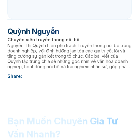
Quỳnh Nguyễn
Chuyên viên truyền thông nội bộ
Nguyễn Thị Quỳnh hiện phụ trách Truyền thông nội bộ trong
doanh nghiệp, với định hướng lan tỏa các giá trị cốt lõi và
tăng cường sự gắn kết trong tổ chức. Các bài viết của
Quỳnh tập trung chia sẻ những góc nhìn về văn hóa doanh
nghiệp, hoạt động nội bộ và trải nghiệm nhân sự, góp phần
xây dựng môi trường làm việc cởi mở, giàu năng lượng và
Share:
kết nối đội ngũ với định hướng chiến lược của Ban lãnh đạo.
Bạn Muốn Chuyên Gia Tư
Vấn Nhanh?