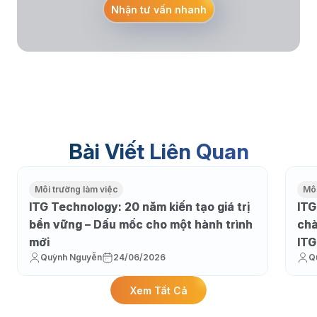
Nhận tư vấn nhanh
Bài Viết Liên Quan
Môi trường làm việc
Môi
ITG Technology: 20 năm kiến tạo giá trị
ITG
bền vững – Dấu mốc cho một hành trình
chà
mới
ITG
Quỳnh Nguyễn
24/06/2026
Q
Xem Tất Cả