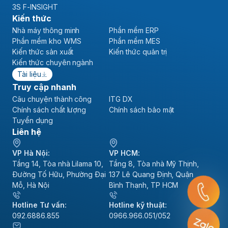
3S F-INSIGHT
Kiến thức
Nhà máy thông minh
Phần mềm ERP
Phần mềm kho WMS
Phần mềm MES
Kiến thức sản xuất
Kiến thức quản trị
Kiến thức chuyên ngành
Tài liệu
Truy cập nhanh
Câu chuyện thành công
ITG DX
Chính sách chất lượng
Chính sách bảo mật
Tuyển dụng
Liên hệ
VP Hà Nội:
VP HCM:
Tầng 14, Tòa nhà Lilama 10,
Tầng 8, Tòa nhà Mỹ Thịnh,
Đường Tố Hữu, Phường Đại
137 Lê Quang Định, Quận
Mỗ, Hà Nội
Bình Thạnh, TP HCM
Hotline Tư vấn:
Hotline kỹ thuật:
092.6886.855
0966.966.051/052