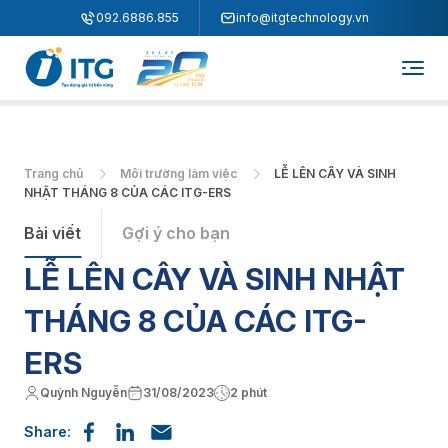
"
"
092.6886.855
info@itgtechnology.vn
Trang chủ
Môi trường làm việc
LỄ LÊN CÂY VÀ SINH
NHẬT THÁNG 8 CỦA CÁC ITG-ERS
Bài viết
Gợi ý cho bạn
LỄ LÊN CÂY VÀ SINH NHẬT
THÁNG 8 CỦA CÁC ITG-
ERS
Quỳnh Nguyễn
31/08/2023
2 phút
Share: