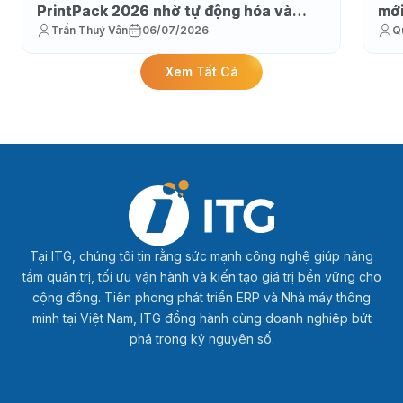
PrintPack 2026 nhờ tự động hóa và
mớ
Trần Thuý Vân
06/07/2026
Q
thực thi sản xuất
Xem Tất Cả
Tại ITG, chúng tôi tin rằng sức mạnh công nghệ giúp nâng
tầm quản trị, tối ưu vận hành và kiến tạo giá trị bền vững cho
cộng đồng. Tiên phong phát triển ERP và Nhà máy thông
minh tại Việt Nam, ITG đồng hành cùng doanh nghiệp bứt
phá trong kỷ nguyên số.