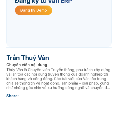
Đăng ký tư vấn ERP
Đăng ký Demo
Trần Thuý Vân
Chuyên viên nội dung
Thúy Vân là Chuyên viên Truyền thông, phụ trách xây dựng
và lan tỏa các nội dung truyền thông của doanh nghiệp tới
khách hàng và cộng đồng. Các bài viết của Vân tập trung
chia sẻ thông tin về hoạt động, sản phẩm – giải pháp, cũng
như những góc nhìn về xu hướng công nghệ và chuyển đổi
số, góp phần nâng cao hình ảnh thương hiệu và kết nối
Share:
doanh nghiệp với thị trường.