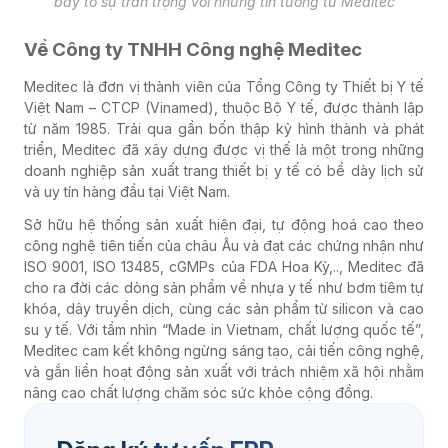
bày tỏ sự trân trọng với những tin tưởng từ Meditec
Về Công ty TNHH Công nghệ Meditec
Meditec là đơn vị thành viên của Tổng Công ty Thiết bị Y tế
Việt Nam – CTCP (Vinamed), thuộc Bộ Y tế, được thành lập
từ năm 1985. Trải qua gần bốn thập kỷ hình thành và phát
triển, Meditec đã xây dựng được vị thế là một trong những
doanh nghiệp sản xuất trang thiết bị y tế có bề dày lịch sử
và uy tín hàng đầu tại Việt Nam.
Sở hữu hệ thống sản xuất hiện đại, tự động hoá cao theo
công nghệ tiên tiến của châu Âu và đạt các chứng nhận như
ISO 9001, ISO 13485, cGMPs của FDA Hoa Kỳ,.., Meditec đã
cho ra đời các dòng sản phẩm về nhựa y tế như bơm tiêm tự
khóa, dây truyền dịch, cùng các sản phẩm từ silicon và cao
su y tế. Với tầm nhìn “Made in Vietnam, chất lượng quốc tế”,
Meditec cam kết không ngừng sáng tạo, cải tiến công nghệ,
và gắn liền hoạt động sản xuất với trách nhiệm xã hội nhằm
nâng cao chất lượng chăm sóc sức khỏe cộng đồng.