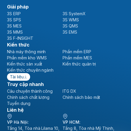
Giải pháp
3S ERP
3S SystemX
3S SPS
3S WMS
3S MES
3S QMS
3S MMS
3S EMS
3S F-INSIGHT
Kiến thức
Nhà máy thông minh
Phần mềm ERP
Phần mềm kho WMS
Phần mềm MES
Kiến thức sản xuất
Kiến thức quản trị
Kiến thức chuyên ngành
Tài liệu
Truy cập nhanh
Câu chuyện thành công
ITG DX
Chính sách chất lượng
Chính sách bảo mật
Tuyển dụng
Liên hệ
VP Hà Nội:
VP HCM:
Tầng 14, Tòa nhà Lilama 10,
Tầng 8, Tòa nhà Mỹ Thịnh,