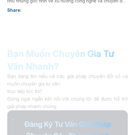
như những góc nhìn về xu hướng công nghệ và chuyển đổi
số, góp phần nâng cao hình ảnh thương hiệu và kết nối
Share:
doanh nghiệp với thị trường.
Bạn Muốn Chuyên Gia Tư
Vấn Nhanh?
Bạn đang tìm hiểu về các giải pháp chuyển đổi số và
muốn chuyên gia tư vấn
trực tiếp tức thì?
Đừng ngại ngần kết nối với chúng tôi để được hỗ trợ
giải pháp nhanh chóng
Đăng Ký Tư Vấn Giải Pháp