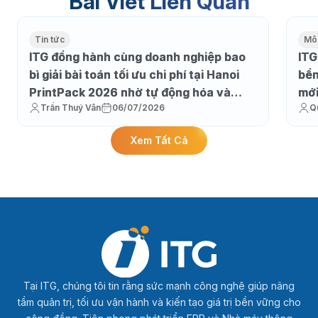
Bài Viết Liên Quan
Tin tức
Môi
ITG đồng hành cùng doanh nghiệp bao
ITG
bì giải bài toán tối ưu chi phí tại Hanoi
bền
PrintPack 2026 nhờ tự động hóa và
mớ
Trần Thuý Vân
06/07/2026
Q
thực thi sản xuất
Xem Tất Cả
Tại ITG, chúng tôi tin rằng sức mạnh công nghệ giúp nâng
tầm quản trị, tối ưu vận hành và kiến tạo giá trị bền vững cho