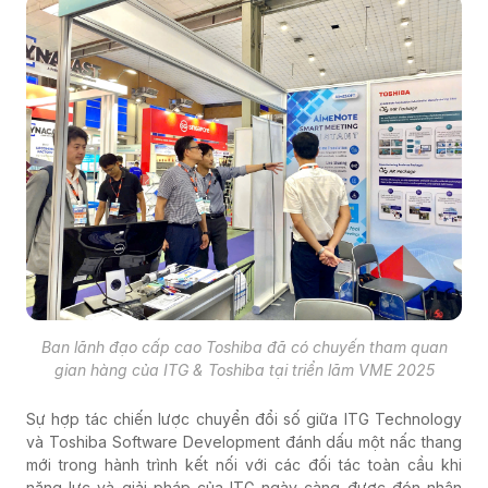
Ban lãnh đạo cấp cao Toshiba đã có chuyến tham quan
gian hàng của ITG & Toshiba tại triển lãm VME 2025
Sự hợp tác chiến lược chuyển đổi số giữa ITG Technology
và Toshiba Software Development đánh dấu một nấc thang
mới trong hành trình kết nối với các đối tác toàn cầu khi
năng lực và giải pháp của ITG ngày càng được đón nhận