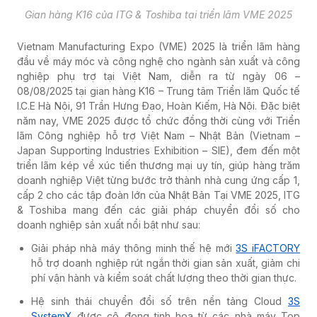
Gian hàng K16 của ITG & Toshiba tại triển lãm VME 2025
Vietnam Manufacturing Expo (VME) 2025 là
triển lãm hàng
đầu về máy móc và công nghệ cho ngành sản xuất và công
nghiệp phụ trợ tại Việt Nam, diễn ra từ ngày 06 –
08/08/2025 tại gian hàng K16 – Trung tâm Triển lãm Quốc tế
I.C.E Hà Nội, 91 Trần Hưng Đạo, Hoàn Kiếm, Hà Nội. Đặc biệt
năm nay, VME 2025 được tổ chức đồng thời cùng với Triển
lãm Công nghiệp hỗ trợ Việt Nam – Nhật Bản (Vietnam –
Japan Supporting Industries Exhibition – SIE), đem đến một
triển lãm kép về xúc tiến thương mại uy tín, giúp hàng trăm
doanh nghiệp Việt từng bước trở thành nhà cung ứng cấp 1,
cấp 2 cho các tập đoàn lớn của Nhật Bản
Tại VME 2025, ITG
& Toshiba mang đến các giải pháp chuyển đổi số cho
doanh nghiệp sản xuất nổi bật như sau:
Giải pháp nhà máy thông minh thế hệ mới
3S iFACTORY
hỗ trợ doanh nghiệp rút ngắn thời gian sản xuất, giảm chi
phí vận hành và kiểm soát chất lượng theo thời gian thực.
Hệ sinh thái chuyển đổi số trên nền tảng Cloud
3S
SystemX
đ
ược cô đọng tinh hoa từ các nhà máy Top