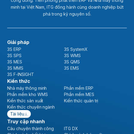
cộng đồng. Tiên phong phát triển ERP và Nhà máy thông
minh tại Việt Nam, ITG đồng hành cùng doanh nghiệp bứt
phá trong kỷ nguyên số.
Giải pháp
3S ERP
3S SystemX
3S SPS
3S WMS
3S MES
3S QMS
3S MMS
3S EMS
3S F-INSIGHT
Kiến thức
Nhà máy thông minh
Phần mềm ERP
Phần mềm kho WMS
Phần mềm MES
Kiến thức sản xuất
Kiến thức quản trị
Kiến thức chuyên ngành
Tài liệu
Truy cập nhanh
Câu chuyện thành công
ITG DX