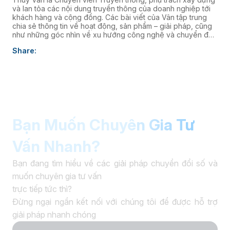
và lan tỏa các nội dung truyền thông của doanh nghiệp tới
khách hàng và cộng đồng. Các bài viết của Vân tập trung
chia sẻ thông tin về hoạt động, sản phẩm – giải pháp, cũng
như những góc nhìn về xu hướng công nghệ và chuyển đổi
số, góp phần nâng cao hình ảnh thương hiệu và kết nối
Share:
doanh nghiệp với thị trường.
Bạn Muốn Chuyên Gia Tư
Vấn Nhanh?
Bạn đang tìm hiểu về các giải pháp chuyển đổi số và
muốn chuyên gia tư vấn
trực tiếp tức thì?
Đừng ngại ngần kết nối với chúng tôi để được hỗ trợ
giải pháp nhanh chóng