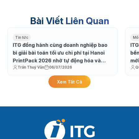
Bài Viết Liên Quan
Tin tức
Môi
ITG đồng hành cùng doanh nghiệp bao
ITG
bì giải bài toán tối ưu chi phí tại Hanoi
bền
PrintPack 2026 nhờ tự động hóa và
mớ
Trần Thuý Vân
06/07/2026
Q
thực thi sản xuất
Xem Tất Cả