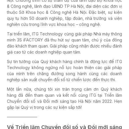
Nội. Chương trình có sự tham dự của lãnh đạo Bộ Khoa học
& Công nghệ, lãnh đạo UBND TP Hà Nội, đại diện các đơn vị
thuộc Sở Khoa học & Công nghệ Hà Nội. Đặc biệt, sự kiện
quy tụ hơn 50 doanh nghiệp, tập đoàn, nhà trường và viện
nghiên cứu trong lĩnh vực khoa học – công nghệ.
Tại triển lãm, ITG Technology cùng giải pháp Nhà máy thông
minh 3S iFACTORY đã thu hút sự quan tâm, chú ý của đông
đảo khách tham quan. Giải pháp cũng nhận được nhiều đánh
giá cao từ các doanh nghiệp quan tâm.
Sự tin tưởng của Quý khách hàng chính là động lực để ITG
Technology không ngừng nỗ lực hoàn thiện các giải pháp
của mình trên chặng đường song hành cùng các doanh
nghiệp sản xuất chuyển đổi số từ chiến lược đến thực thi.
Một lần nữa, chúng tôi xin trân trọng cảm ơn Quý khách
hàng đã đến tham quan và kết nối cùng ITG tại Triển lãm
Chuyển đổi số và Đổi mới sáng tạo Hà Nội năm 2022. Hẹn
gặp lại Quý vị trong các sự kiện sắp tới!
———————–
Về Triển lãm Chuyển đổi số và Đổi mới sáng