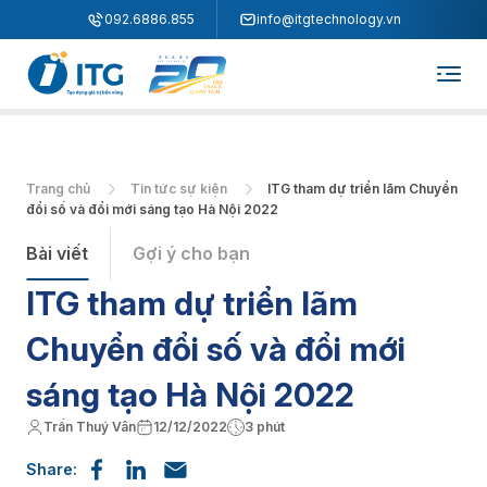
"
"
092.6886.855
info@itgtechnology.vn
Trang chủ
Tin tức sự kiện
ITG tham dự triển lãm Chuyển
đổi số và đổi mới sáng tạo Hà Nội 2022
Bài viết
Gợi ý cho bạn
ITG tham dự triển lãm
Chuyển đổi số và đổi mới
sáng tạo Hà Nội 2022
Trần Thuý Vân
12/12/2022
3 phút
Share: