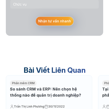
Nhận tư vấn nhanh
Bài Viết Liên Quan
Phần mềm CRM
Ph
So sánh CRM và ERP: Nên chọn hệ
Tại
thống nào để quản trị doanh nghiệp?
phầ
Trần Thị Linh Phương
30/11/2022