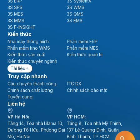
3S ERP
3S SystemX
3S SPS
3S WMS
3S MES
3S QMS
3S MMS
3S EMS
3S F-INSIGHT
Kiến thức
Nhà máy thông minh
Phần mềm ERP
Phần mềm kho WMS
Phần mềm MES
Kiến thức sản xuất
Kiến thức quản trị
Kiến thức chuyên ngành
Tài liệu
Truy cập nhanh
Câu chuyện thành công
ITG DX
Chính sách chất lượng
Chính sách bảo mật
Tuyển dụng
Liên hệ
VP Hà Nội:
VP HCM:
Tầng 14, Tòa nhà Lilama 10,
Tầng 8, Tòa nhà Mỹ Thịnh,
Đường Tố Hữu, Phường Đại
137 Lê Quang Định, Quận
Mỗ, Hà Nội
Bình Thạnh, TP HCM