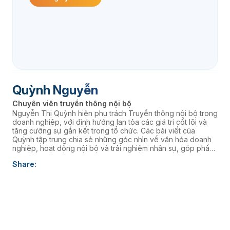
Quỳnh Nguyễn
Chuyên viên truyền thông nội bộ
Nguyễn Thị Quỳnh hiện phụ trách Truyền thông nội bộ trong
doanh nghiệp, với định hướng lan tỏa các giá trị cốt lõi và
tăng cường sự gắn kết trong tổ chức. Các bài viết của
Quỳnh tập trung chia sẻ những góc nhìn về văn hóa doanh
nghiệp, hoạt động nội bộ và trải nghiệm nhân sự, góp phần
xây dựng môi trường làm việc cởi mở, giàu năng lượng và
Share:
kết nối đội ngũ với định hướng chiến lược của Ban lãnh đạo.