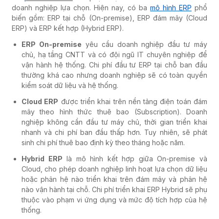
doanh nghiệp lựa chọn. Hiện nay, có ba
mô hình ERP
phổ
biến gồm: ERP tại chỗ (On-premise), ERP đám mây (Cloud
ERP) và ERP kết hợp (Hybrid ERP).
ERP On-premise
yêu cầu doanh nghiệp đầu tư máy
chủ, hạ tầng CNTT và có đội ngũ IT chuyên nghiệp để
vận hành hệ thống. Chi phí đầu tư ERP tại chỗ ban đầu
thường khá cao nhưng doanh nghiệp sẽ có toàn quyền
kiểm soát dữ liệu và hệ thống.
Cloud ERP
được triển khai trên nền tảng điện toán đám
mây theo hình thức thuê bao (Subscription). Doanh
nghiệp không cần đầu tư máy chủ, thời gian triển khai
nhanh và chi phí ban đầu thấp hơn. Tuy nhiên, sẽ phát
sinh chi phí thuê bao định kỳ theo tháng hoặc năm.
Hybrid ERP
là mô hình kết hợp giữa On-premise và
Cloud, cho phép doanh nghiệp linh hoạt lựa chọn dữ liệu
hoặc phân hệ nào triển khai trên đám mây và phân hệ
nào vận hành tại chỗ. Chi phí triển khai ERP Hybrid sẽ phụ
thuộc vào phạm vi ứng dụng và mức độ tích hợp của hệ
thống.