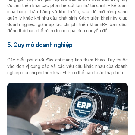
ưu tiên triển khai các phân hệ cốt lõi như tài chính – kế toán,
Phân phối - Bán lẻ
mua hàng, bán hàng và kho trước, sau đó mở rộng sang
quản lý khác khi nhu cầu phát sinh. Cách triển khai này giúp
doanh nghiệp giảm áp lực chi phí triển khai ERP ban đầu,
F&B
đồng thời hạn chế rủi ro trong quá trình chuyển đổi.
5. Quy mô doanh nghiệp
Vật liệu xây dựng
Các biểu phí dưới đây chỉ mang tính tham khảo. Tùy thuộc
vào đơn vị cung cấp và các yêu cầu khác nhau của doanh
Khác
nghiệp mà chi phí triển khai ERP có thể cao hoặc thấp hơn.