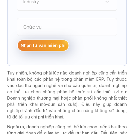
Industry
Điện tử
Nhận tư vấn miễn phí
Cơ khí chế tạo
Tuy nhiên, không phải lúc nào doanh nghiệp cũng cần triển
Bao bì - In ấn
khai toàn bộ các phân hệ trong phần mềm ERP. Tùy thuộc
vào đặc thù ngành nghề và nhu cầu quản trị, doanh nghiệp
có thể lựa chọn những phân hệ thực sự cần thiết (ví dụ:
Doanh nghiệp thương mại hoặc phân phối không nhất thiết
Đúc nhựa
phải triển khai mô-đun sản xuất). Điều này giúp doanh
nghiệp tránh đầu tư vào những chức năng không sử dụng,
từ đó tối ưu chi phí triển khai.
Dược phẩm
Ngoài ra, doanh nghiệp cũng có thể lựa chọn triển khai theo
từng giai đoạn để giảm áp lực đầu tư ban đầu. Đầu tiên, hãy