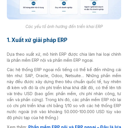
Các yếu tố ảnh hướng đến triển khai ERP
1. Xuất xứ giải pháp ERP
Dựa theo xuất xứ, mô hình ERP được chia làm hai loại chính
là phần mềm ERP nội và phần mềm ERP ngoại.
Các hệ thống ERP ngoại nổi tiếng có thể kể đến những cái
tên như: SAP, Oracle, Odoo, Netsuite… Những phần mềm
này đều được xây dựng theo tiêu chuẩn quốc tế, tuy nhiên
đi kèm với đó là chi phí triển khai khá đắt đỏ, có thể lên tới
vài triệu USD (bao gồm: phần mềm, chi phí nhân công, tư
vấn và phần cứng). Trong khi đó, các phần mềm ERP nội lại
có chi phí triển khai chỉ bằng 1/10 so với các hệ thống ERP
nước ngoài (rơi vào khoảng 50.000-100.000 USD tùy vào
độ phức tạp của hệ thống.)
Xem thêm:
Phần mềm ERP nội và ERP ngoại – Đâu là lựa