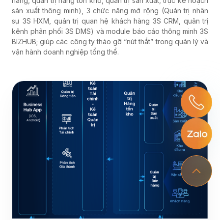
hàng, quản trị hàng tồn kho, quản trị sản xuất, trục kế hoạch
sản xuất thông minh), 3 chức năng mở rộng (Quản trị nhân
sự 3S HXM, quản trị quan hệ khách hàng 3S CRM, quản trị
kênh phân phối 3S DMS) và module báo cáo thông minh 3S
BIZHUB; giúp các công ty tháo gỡ “nút thắt” trong quản lý và
vận hành doanh nghiệp tổng thể.