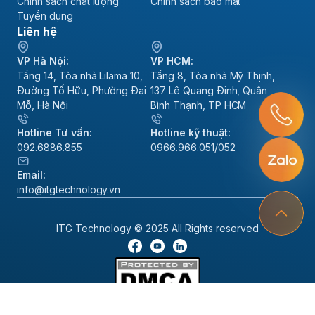
Chính sách chất lượng
Chính sách bảo mật
Tuyển dụng
Liên hệ
VP Hà Nội:
VP HCM:
Tầng 14, Tòa nhà Lilama 10,
Tầng 8, Tòa nhà Mỹ Thịnh,
Đường Tố Hữu, Phường Đại
137 Lê Quang Định, Quận
Mỗ, Hà Nội
Bình Thạnh, TP HCM
Hotline Tư vấn:
Hotline kỹ thuật:
092.6886.855
0966.966.051/052
Email:
info@itgtechnology.vn
ITG Technology © 2025 All Rights reserved