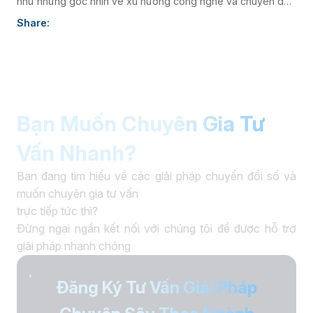
như những góc nhìn về xu hướng công nghệ và chuyển đổi
số, góp phần nâng cao hình ảnh thương hiệu và kết nối
Share:
doanh nghiệp với thị trường.
Bạn Muốn Chuyên Gia Tư
Vấn Nhanh?
Bạn đang tìm hiểu về các giải pháp chuyển đổi số và
muốn chuyên gia tư vấn
trực tiếp tức thì?
Đừng ngại ngần kết nối với chúng tôi để được hỗ trợ
giải pháp nhanh chóng
Đăng Ký Tư Vấn Giải Pháp