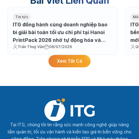
Bài Viết Liên Quan
Tin tức
Môi
ITG đồng hành cùng doanh nghiệp bao
ITG
bì giải bài toán tối ưu chi phí tại Hanoi
bền
PrintPack 2026 nhờ tự động hóa và
mớ
Trần Thuý Vân
06/07/2026
Q
thực thi sản xuất
Xem Tất Cả
Tại ITG, chúng tôi tin rằng sức mạnh công nghệ giúp nâng
tầm quản trị, tối ưu vận hành và kiến tạo giá trị bền vững cho
cộng đồng. Tiên phong phát triển ERP và Nhà máy thông