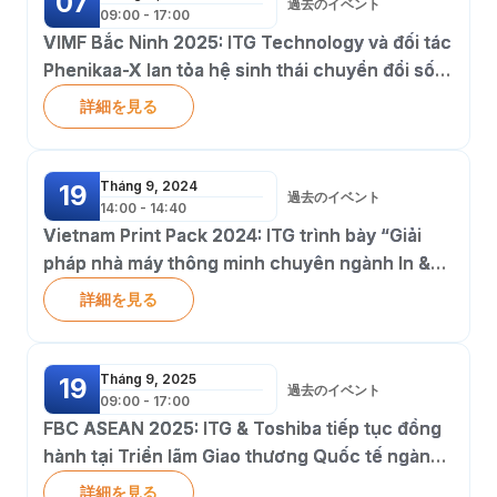
07
過去のイベント
09:00 - 17:00
VIMF Bắc Ninh 2025: ITG Technology và đối tác
Phenikaa-X lan tỏa hệ sinh thái chuyển đổi số
nhà máy thông minh
詳細を見る
Tháng 9, 2024
19
過去のイベント
14:00 - 14:40
Vietnam Print Pack 2024: ITG trình bày “Giải
pháp nhà máy thông minh chuyên ngành In &
Bao bì” tại Hội thảo Triển lãm Quốc tế
詳細を見る
Tháng 9, 2025
19
過去のイベント
09:00 - 17:00
FBC ASEAN 2025: ITG & Toshiba tiếp tục đồng
hành tại Triển lãm Giao thương Quốc tế ngành
chế tạo lớn nhất Việt Nam
詳細を見る