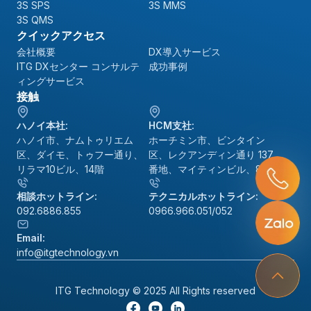
3S SPS
3S MMS
3S QMS
クイックアクセス
会社概要
DX導入サービス
ITG DXセンター コンサルテ
成功事例
ィングサービス
接触
ハノイ本社:
HCM支社:
ハノイ市、ナムトゥリエム
ホーチミン市、ビンタイン
区、ダイモ、トゥフー通り、
区、レクアンディン通り 137
リラマ10ビル、14階
番地、マイティンビル、8階
相談ホットライン:
テクニカルホットライン:
092.6886.855
0966.966.051/052
Email:
info@itgtechnology.vn
ITG Technology © 2025 All Rights reserved