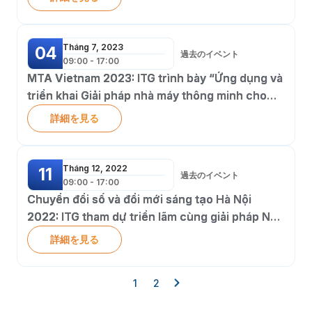
Tháng 7, 2023
04
過去のイベント
09:00 - 17:00
MTA Vietnam 2023: ITG trình bày “Ứng dụng và
triển khai Giải pháp nhà máy thông minh cho
ngành gia công Cơ khí & Chế tạo” tại hội thảo
詳細を見る
của triển lãm quốc tế
Tháng 12, 2022
11
過去のイベント
09:00 - 17:00
Chuyển đổi số và đổi mới sáng tạo Hà Nội
2022: ITG tham dự triển lãm cùng giải pháp Nhà
máy thông minh 3S iFACTORY
詳細を見る
1
2