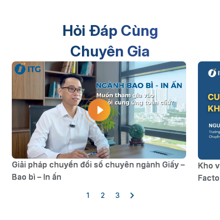
Hỏi Đáp Cùng
Chuyên Gia
Giải pháp chuyển đổi số chuyên ngành Giấy –
Kho v
Bao bì – In ấn
Facto
1
2
3