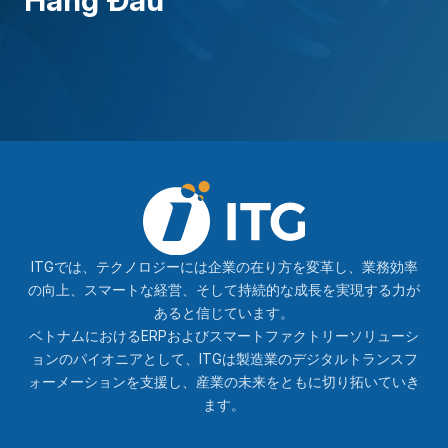
Hàng Đầu
ソリューション・ディレクター
ITG DX デジタルトランスフォーメー
ション・コンサルティングセンター
ITGでは、テクノロジーには企業の在り方を変革し、業務効率
の向上、スマートな経営、そして持続的な成長を実現する力が
あると信じています。
ベトナムにおけるERPおよびスマートファクトリーソリューシ
ョンのパイオニアとして、ITGは製造業のデジタルトランスフ
ォーメーションを支援し、産業の未来をともに切り拓いていき
ます。