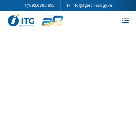
"
"
092.6886.855
info@itgtechnology.vn