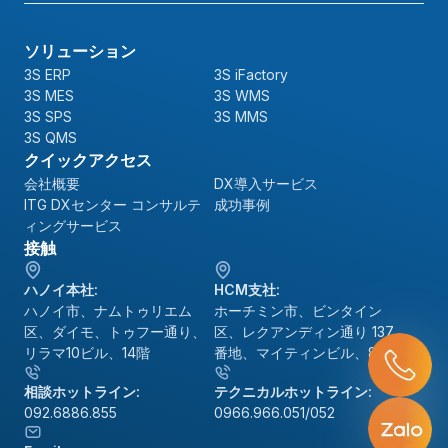
ソリューション
3S ERP
3S iFactory
3S MES
3S WMS
3S SPS
3S MMS
3S QMS
クイックアクセス
会社概要
DX導入サービス
ITG DXセンター コンサルテ
成功事例
ィングサービス
接触
ハノイ本社:
HCM支社:
ハノイ市、ナムトゥリエム
ホーチミン市、ビンタイン
区、ダイモ、トゥフー通り、
区、レクアンディン通り 137
リラマ10ビル、14階
番地、マイティンビル、8階
相談ホットライン:
テクニカルホットライン:
092.6886.855
0966.966.051/052