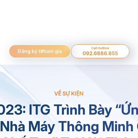
Call hotline
Đăng ký t#ham gia
092.6886.855
VỀ SỰ KIỆN
23: ITG Trình Bày “Ứn
p Nhà Máy Thông Minh