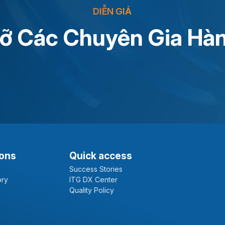
DIỄN GIẢ
ỡ Các Chuyên Gia Hà
ions
Quick access
Success Stories
ory
ITG DX Center
Quality Policy