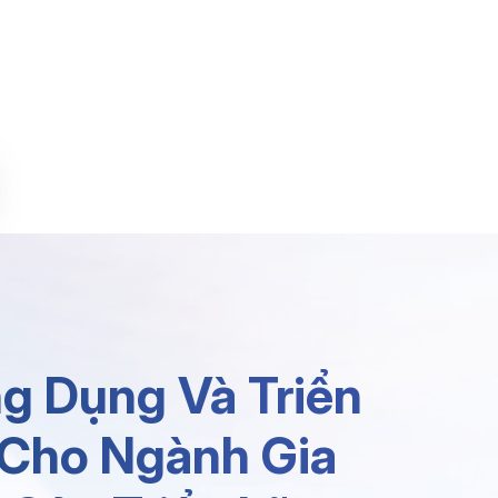
FDI Enterprises, Enabling Smart Factories,
Optimizing Operations, And Driving
Performance Breakthrough In Vietnam.
Explore
g Dụng Và Triển
 Cho Ngành Gia