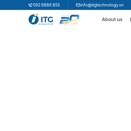
"
"
092.6886.855
info@itgtechnology.vn
About us
Ecosystem
3S ERP
Enterprise Resources Plannning Solution
3S i​FACTORY
Smart Factory Solution
3S WMS
3S MES
3S SPS
3S QMS
3S MMS
3S EMS
3S F-INSIGHT
3S SystemX - Cloud Edition​