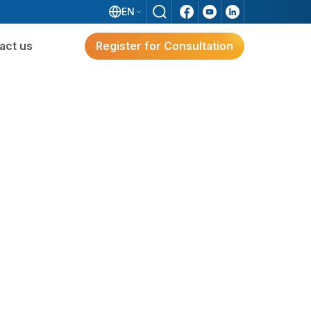
EN
act us
Register for Consultation
ware
Digital Transformation
Solutions for Japanese FDI
Enterprises
e?
g
Digital Transformation Solutions
For Japanese FDI Enterprises
3S ERP – A Japan-Standard Solution For