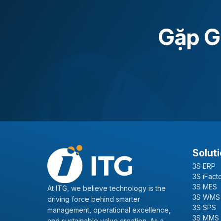
Gặp G
Mr. Nguyen Thanh Luan
Director
ITG DX – Digital Transformation
Consulting Center
Solut
3S ERP
3S iFact
3S MES
At ITG, we believe technology is the
3S WMS
driving force behind smarter
3S SPS
management, operational excellence,
3S MMS
and sustainable value creation. As a