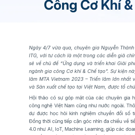
Công Cơ Khí & 
Ngày 4/7 vừa qua, chuyên gia Nguyễn Thành
ITG, với tư cách là một trong các diễn giả chí
sẻ về chủ đề “Ứng dụng và triển khai Giải p
ngành gia công Cơ khí & Chế tạo”. Sự kiện nà
lãm MTA Vietnam 2023 – Triển lãm lớn nhất v
và Sản xuất chế tạo tại Việt Nam, được tổ chứ
Hội thảo có sự góp mặt của các chuyên gia h
công nghệ Việt Nam cũng như nước ngoài. Thô
dự được học hỏi kinh nghiệm chuyển đổi số t
Đồng thời cũng tiếp cận góc nhìn đa chiều về 
4.0 như AI, IoT, Machine Learning, giúp các do