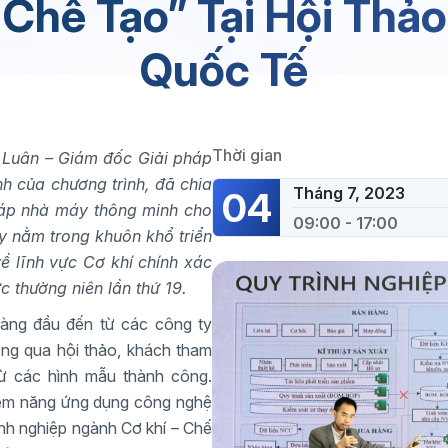
Chế Tạo” Tại Hội Thả
Quốc Tế
Thời gian
 Luân – Giám đốc Giải pháp
nh của chương trình, đã chia
Tháng 7, 2023
04
háp nhà máy thông minh cho
09:00 - 17:00
y nằm trong khuôn khổ triển
ề lĩnh vực Cơ khí chính xác
c thường niên lần thứ 19.
àng đầu đến từ các công ty
ng qua hội thảo, khách tham
ừ các hình mẫu thành công.
tiềm năng ứng dụng công nghệ
anh nghiệp ngành Cơ khí – Chế