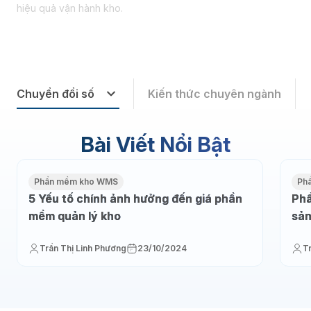
hiệu quả vận hành kho.
Chuyển đổi số
Kiến thức chuyên ngành
Bài Viết Nổi Bật
Phần mềm kho WMS
Ph
5 Yếu tố chính ảnh hưởng đến giá phần
Phầ
mềm quản lý kho
sản
Trần Thị Linh Phương
23/10/2024
T