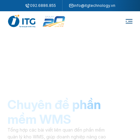
"
"
092.6886.855
info@itgtechnology.vn
Chuyên đề phần
mềm WMS
Tổng hợp các bài viết liên quan đến phần mềm
quản lý kho WMS, giúp doanh nghiệp nâng cao