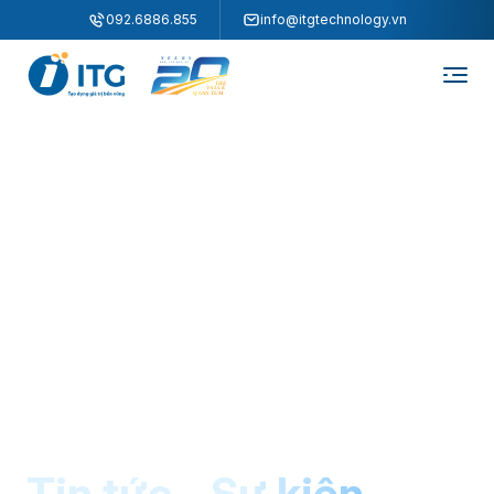
"
"
092.6886.855
info@itgtechnology.vn
Tin tức - Sự kiện