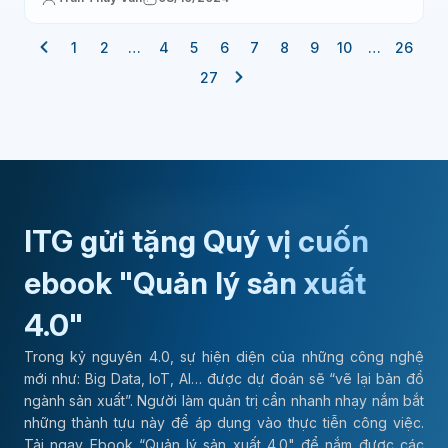
1
2
…
4
5
6
7
8
9
10
…
26
27
ITG gửi tặng Quý vị cuốn
ebook "Quản lý sản xuất
4.0"
Trong kỷ nguyên 4.0, sự hiện diện của những công nghệ
mới như: Big Data, IoT, AI… được dự đoán sẽ “vẽ lại bản đồ
ngành sản xuất”. Người làm quản trị cần nhanh nhạy nắm bắt
những thành tựu này để áp dụng vào thực tiễn công việc.
Tải ngay Ebook “Quản lý sản xuất 4.0" để nắm được các