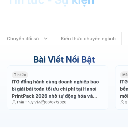
Chuyển đổi số
Kiến thức chuyên ngành
Bài Viết Nổi Bật
Tin tức
Môi
ITG đồng hành cùng doanh nghiệp bao
ITG
bì giải bài toán tối ưu chi phí tại Hanoi
bền
PrintPack 2026 nhờ tự động hóa và
mớ
Trần Thuý Vân
06/07/2026
Q
thực thi sản xuất