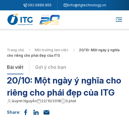
"
"
092.6886.855
info@itgtechnology.vn
Trang chủ
Môi trường làm việc
20/10: Một ngày ý nghĩa
cho riêng cho phái đẹp của ITG
Bài viết
Gợi ý cho bạn
20/10: Một ngày ý nghĩa cho
riêng cho phái đẹp của ITG
Quỳnh Nguyễn
22/10/2018
3 phút
Share: