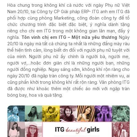
Hòa chung trong không khí cả nước với ngày Phụ nữ Việt
Nam 20/10, tại Công ty CP Giải pháp ERP- ITG anh em ITG đã
phối hợp cùng phòng Marketing, công đoàn công ty để tổ
chức chương trình đặc biệt đặc biệt, ý nghĩa dành tặng
riêng cho chị em ITG trong một không gian lãn mạn, đầy ý
nghĩa.
Tôn vinh chị em ITG – Một nửa yêu thương
Ngày
20/10 là ngày mà tất cả chúng ta nhất là những đấng mày râu
thể hiện tình cảm, lòng biết ơn đối với người phụ nữ tuyệt vời
của mình. Người phụ nữ ấy chính là người bà, người mẹ,
người vợ,…hoặc đơn giản chỉ là những người bạn, những
người đồng nghiệp. Ngay sáng sớm, không khí rộn ràng cho
ngày 20/10 đã ngập tràn công ty. Mỗi người một nhiệm vụ, ai
cũng phấn khởi trong không khí rất rộn ràng. Văn phòng ITG
đã được như khoác thêm một chiếc áo mới với ngập tràn
bóng bay, hoa và quà tặng.