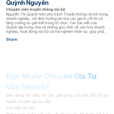
Quỳnh Nguyễn
Chuyên viên truyền thông nội bộ
Nguyễn Thị Quỳnh hiện phụ trách Truyền thông nội bộ trong
doanh nghiệp, với định hướng lan tỏa các giá trị cốt lõi và
tăng cường sự gắn kết trong tổ chức. Các bài viết của
Quỳnh tập trung chia sẻ những góc nhìn về văn hóa doanh
nghiệp, hoạt động nội bộ và trải nghiệm nhân sự, góp phần
xây dựng môi trường làm việc cởi mở, giàu năng lượng và
Share:
kết nối đội ngũ với định hướng chiến lược của Ban lãnh đạo.
Bạn Muốn Chuyên Gia Tư
Vấn Nhanh?
Bạn đang tìm hiểu về các giải pháp chuyển đổi số và
muốn chuyên gia tư vấn
trực tiếp tức thì?