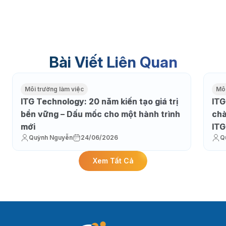
Bài Viết Liên Quan
Môi trường làm việc
Môi
ITG Technology: 20 năm kiến tạo giá trị
ITG
bền vững – Dấu mốc cho một hành trình
chà
mới
ITG
Quỳnh Nguyễn
24/06/2026
Q
Xem Tất Cả