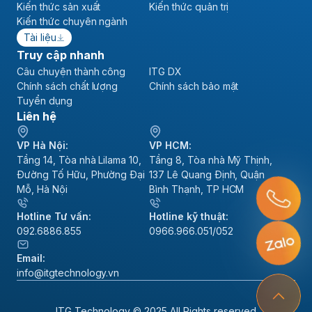
Kiến thức sản xuất
Kiến thức quản trị
Kiến thức chuyên ngành
Tài liệu
Truy cập nhanh
Câu chuyện thành công
ITG DX
Chính sách chất lượng
Chính sách bảo mật
Tuyển dụng
Liên hệ
VP Hà Nội:
VP HCM:
Tầng 14, Tòa nhà Lilama 10,
Tầng 8, Tòa nhà Mỹ Thịnh,
Đường Tố Hữu, Phường Đại
137 Lê Quang Định, Quận
Mỗ, Hà Nội
Bình Thạnh, TP HCM
Hotline Tư vấn:
Hotline kỹ thuật:
092.6886.855
0966.966.051/052
Email:
info@itgtechnology.vn
ITG Technology © 2025 All Rights reserved