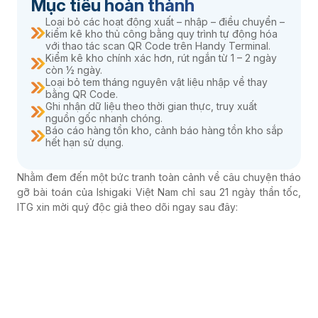
Mục tiêu hoàn thành
Loại bỏ các hoạt động xuất – nhập – điều chuyển –
kiểm kê kho thủ công bằng quy trình tự động hóa
với thao tác scan QR Code trên Handy Terminal.
Kiểm kê kho chính xác hơn, rút ngắn từ 1 – 2 ngày
còn ½ ngày.
Loại bỏ tem tháng nguyên vật liệu nhập về thay
bằng QR Code.
Ghi nhận dữ liệu theo thời gian thực, truy xuất
nguồn gốc nhanh chóng.
Báo cáo hàng tồn kho, cảnh báo hàng tồn kho sắp
hết hạn sử dụng.
Nhằm đem đến một bức tranh toàn cảnh về câu chuyện tháo
gỡ bài toán của Ishigaki Việt Nam chỉ sau 21 ngày thần tốc,
ITG xin mời quý độc giả theo dõi ngay sau đây: