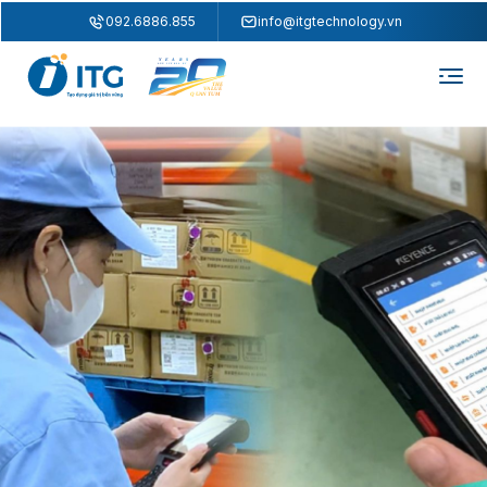
"
"
092.6886.855
info@itgtechnology.vn