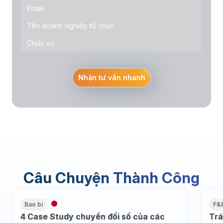
Nhận tư vấn nhanh
Câu Chuyện Thành Công
Bao bì
F&
4 Case Study chuyển đổi số của các
Trá