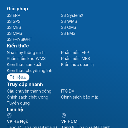
Giải pháp
3S ERP
3S SystemX
3S SPS
3S WMS
3S MES
3S QMS
3S MMS
3S EMS
3S F-INSIGHT
Kiến thức
Nhà máy thông minh
Phần mềm ERP
Phần mềm kho WMS
Phần mềm MES
Kiến thức sản xuất
Kiến thức quản trị
Kiến thức chuyên ngành
Tài liệu
Truy cập nhanh
Câu chuyện thành công
ITG DX
Chính sách chất lượng
Chính sách bảo mật
Tuyển dụng
Liên hệ
VP Hà Nội:
VP HCM:
Tầng 14, Tòa nhà Lilama 10,
Tầng 8, Tòa nhà Mỹ Thịnh,