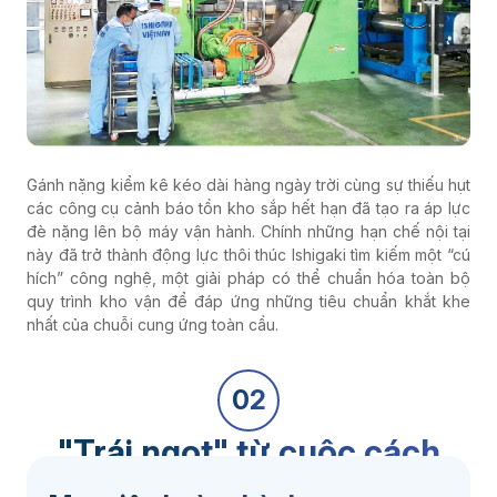
Gánh nặng kiểm kê kéo dài hàng ngày trời cùng sự thiếu hụt
các công cụ cảnh báo tồn kho sắp hết hạn đã tạo ra áp lực
đè nặng lên bộ máy vận hành. Chính những hạn chế nội tại
này đã trở thành động lực thôi thúc Ishigaki tìm kiếm một “cú
hích” công nghệ, một giải pháp có thể chuẩn hóa toàn bộ
quy trình kho vận để đáp ứng những tiêu chuẩn khắt khe
nhất của chuỗi cung ứng toàn cầu.
02
"Trái ngọt" từ cuộc cách
mạng số trong 21 ngày