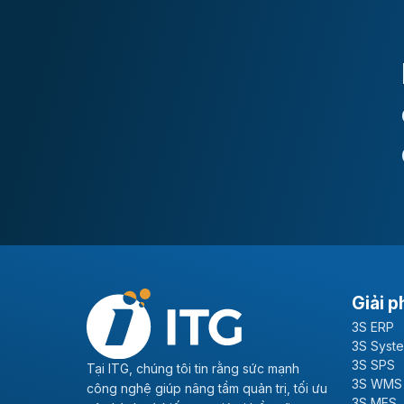
Giải p
3S ERP
3S Syst
3S SPS
Tại ITG, chúng tôi tin rằng sức mạnh
3S WMS
công nghệ giúp nâng tầm quản trị, tối ưu
3S MES