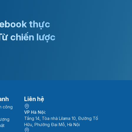
 ebook thực
Từ chiến lược
anh
Liên hệ
h công
VP Hà Nội:
Tầng 14, Tòa nhà Lilama 10, Đường Tố
lượng
Hữu, Phường Đại Mỗ, Hà Nội
mật