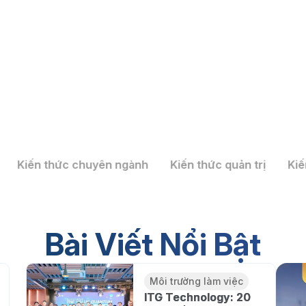
ghiệp bao bì giải bài toán tối
Kiến thức chuyên ngành
Kiến thức quản trị
Kiế
tPack 2026 nhờ tự động hóa và
Bài Viết Nổi Bật
Môi trường làm việc
ITG Technology: 20