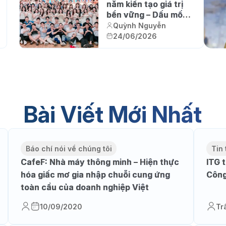
năm kiến tạo giá trị
bền vững – Dấu mốc
cho một hành trình
Quỳnh Nguyễn
mới
24/06/2026
Bài Viết Mới Nhất
Báo chí nói về chúng tôi
Tin 
CafeF: Nhà máy thông minh – Hiện thực
ITG t
hóa giấc mơ gia nhập chuỗi cung ứng
Công
toàn cầu của doanh nghiệp Việt
10/09/2020
Tr