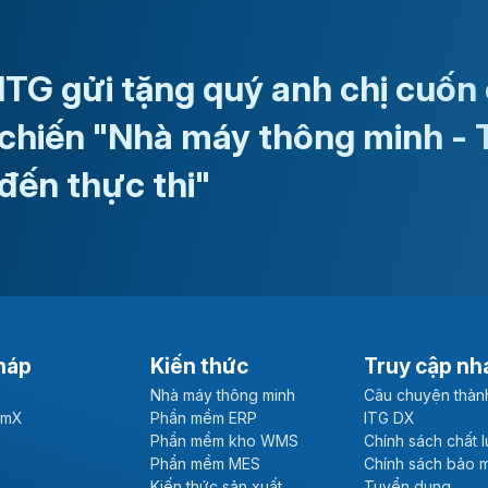
ITG gửi tặng quý anh chị cuốn
chiến "Nhà máy thông minh - 
đến thực thi"
háp
Kiến thức
Truy cập nh
Nhà máy thông minh
Câu chuyện thàn
emX
Phần mềm ERP
ITG DX
Phần mềm kho WMS
Chính sách chất 
Phần mềm MES
Chính sách bảo 
Kiến thức sản xuất
Tuyển dụng