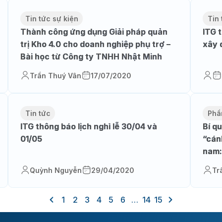
Tin tức sự kiện
Tin 
Thành công ứng dụng Giải pháp quản
ITG 
trị Kho 4.0 cho doanh nghiệp phụ trợ –
xây 
Bài học từ Công ty TNHH Nhật Minh
Trần Thuý Vân
17/07/2020
Tin tức
Phầ
ITG thông báo lịch nghỉ lễ 30/04 và
Bí q
01/05
“cán
nam:
Quỳnh Nguyễn
29/04/2020
Tr
1
2
3
4
5
6
…
14
15