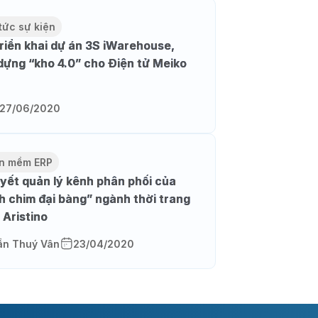
tức sự kiện
triển khai dự án 3S iWarehouse,
dựng “kho 4.0” cho Điện tử Meiko
27/06/2020
n mềm ERP
uyết quản lý kênh phân phối của
h chim đại bàng” ngành thời trang
 Aristino
ần Thuý Vân
23/04/2020