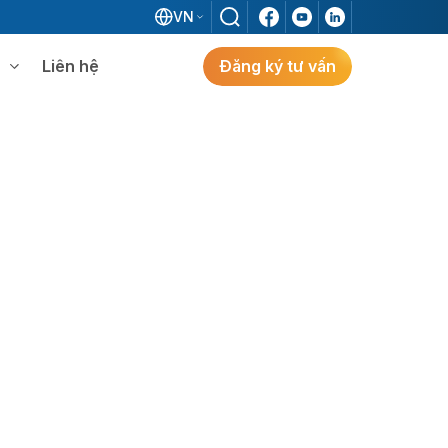
VN
Liên hệ
Đăng ký tư vấn
mềm WMS
Khám phá giải pháp
 MES không khi đã có ERP?
ẻ
ng
Khám Phá Giải Pháp
Giải Pháp ERP Chuẩn Nhật Cho Doanh
Nghiệp FDI Kiến Tạo Nhà Máy Thông
Minh, Tối Ưu Vận Hành, Bứt Phá Hiệu Suất
Tại Việt Nam.