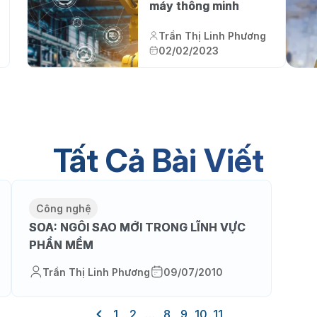
máy thông minh
Trần Thị Linh Phương
02/02/2023
Tất Cả Bài Viết
Công nghệ
SOA: NGÔI SAO MỚI TRONG LĨNH VỰC
PHẦN MỀM
Trần Thị Linh Phương
09/07/2010
1
2
…
8
9
10
11