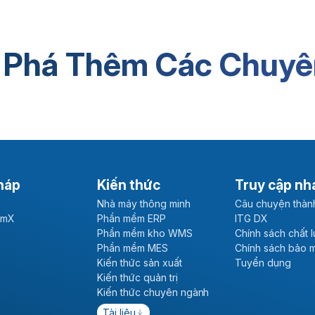
Phần mềm ERP
Kiến th
 Phá Thêm Các Chuyê
háp
Kiến thức
Truy cập nh
Nhà máy thông minh
Câu chuyện thàn
emX
Phần mềm ERP
ITG DX
Phần mềm kho WMS
Chính sách chất 
Phần mềm MES
Chính sách bảo 
Kiến thức sản xuất
Tuyển dụng
Kiến thức quản trị
Kiến thức chuyên ngành
Tài liệu