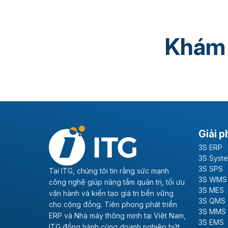
Kiến thức sản xuất
Phần mềm MES
Khám
Giải p
3S ERP
3S Syst
3S SPS
Tại ITG, chúng tôi tin rằng sức mạnh
3S WMS
công nghệ giúp nâng tầm quản trị, tối ưu
3S MES
vận hành và kiến tạo giá trị bền vững
3S QMS
cho cộng đồng. Tiên phong phát triển
3S MMS
ERP và Nhà máy thông minh tại Việt Nam,
3S EMS
ITG đồng hành cùng doanh nghiệp bứt