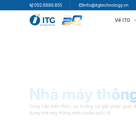
"
"
092.6886.855
info@itgtechnology.vn
Về ITG
Hệ sinh thái
N
3S ERP
Giải pháp quản trị hoạch định nguồn lực
3S i​FACTORY
P
Giải pháp nhà máy thông minh
3S WMS
3S MES
Nhà máy thôn
P
3S SPS
3S QMS
3S MMS
3S EMS
Cung cấp kiến thức, xu hướng và giải pháp giúp 
dựng nhà máy thông minh chuẩn quốc tế
P
3S F-INSIGHT
3S SystemX - Cloud Edition​