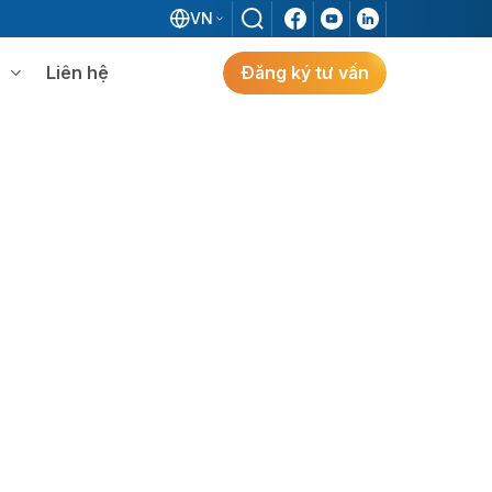
VN
Liên hệ
Đăng ký tư vấn
mềm WMS
Khám phá giải pháp
 MES không khi đã có ERP?
ẻ
ng
Khám Phá Giải Pháp
Giải Pháp ERP Chuẩn Nhật Cho Doanh
Nghiệp FDI Kiến Tạo Nhà Máy Thông
Minh, Tối Ưu Vận Hành, Bứt Phá Hiệu Suất
Tại Việt Nam.