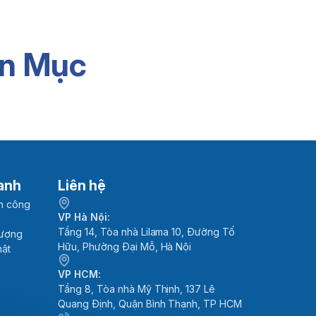
ức quản trị
Phần mềm kho WMS
n Mục
anh
Liên hệ
h công
VP Hà Nội:
Tầng 14, Tòa nhà Lilama 10, Đường Tố
lượng
Hữu, Phường Đại Mỗ, Hà Nội
mật
VP HCM:
Tầng 8, Tòa nhà Mỹ Thịnh, 137 Lê
Quang Định, Quận Bình Thạnh, TP HCM