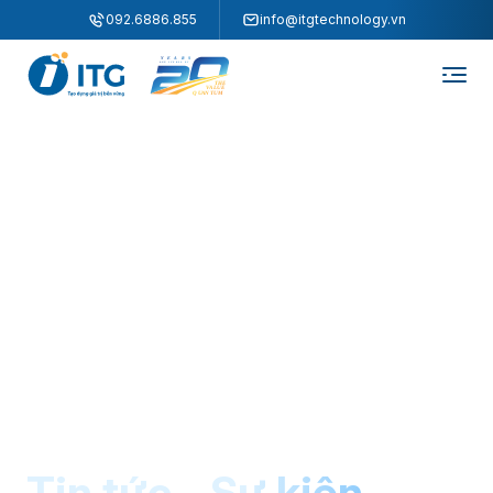
"
"
092.6886.855
info@itgtechnology.vn
Tin tức - Sự kiện