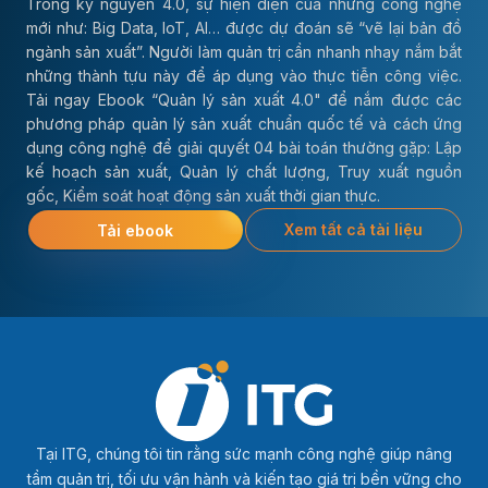
Trong kỷ nguyên 4.0, sự hiện diện của những công nghệ
mới như: Big Data, IoT, AI… được dự đoán sẽ “vẽ lại bản đồ
ngành sản xuất”. Người làm quản trị cần nhanh nhạy nắm bắt
những thành tựu này để áp dụng vào thực tiễn công việc.
Tải ngay Ebook “Quản lý sản xuất 4.0" để nắm được các
phương pháp quản lý sản xuất chuẩn quốc tế và cách ứng
dụng công nghệ để giải quyết 04 bài toán thường gặp: Lập
kế hoạch sản xuất, Quản lý chất lượng, Truy xuất nguồn
gốc, Kiểm soát hoạt động sản xuất thời gian thực.
Xem tất cả tài liệu
Tải ebook
Tại ITG, chúng tôi tin rằng sức mạnh công nghệ giúp nâng
tầm quản trị, tối ưu vận hành và kiến tạo giá trị bền vững cho