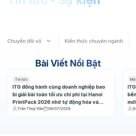
Chuyển đổi số
Kiến thức chuyên ngành
Bài Viết Nổi Bật
Tin tức
Môi
ITG đồng hành cùng doanh nghiệp bao
ITG
bì giải bài toán tối ưu chi phí tại Hanoi
bền
PrintPack 2026 nhờ tự động hóa và
mớ
Trần Thuý Vân
06/07/2026
Q
thực thi sản xuất