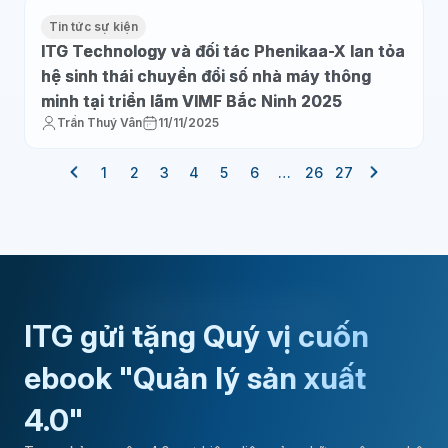
Tin tức sự kiện
ITG Technology và đối tác Phenikaa-X lan tỏa
hệ sinh thái chuyển đổi số nhà máy thông
minh tại triển lãm VIMF Bắc Ninh 2025
Trần Thuý Vân
11/11/2025
1
2
3
4
5
6
…
26
27
ITG gửi tặng Quý vị cuốn
ebook "Quản lý sản xuất
4.0"