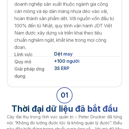
doanh nghiệp sản xuất thuộc ngành gia công
cán mỏng và ép dán màng nhựa dẻo vào vải,
hoàn thành sản phẩm dệt. Với nguồn vốn đầu tư
100% đến từ Nhật, quy trình vận hành JDT Việt
Nam được xây dựng và triển khai theo tiêu
chuẩn nghiêm ngặt, khắt khe trong mọi công
đoạn.
Dệt may
Lĩnh vực
+100 người
Quy mô
3S ERP
Giải pháp ứng
dụng
01
Thời đại dữ liệu đã bắt đầu
Cây đại thụ trong lĩnh vực quản trị – Peter Drucker đã từng
nói: “Không đo lường được tức là không quản lý được”. Điều
này đặc biệt đúng trong chuỗi cung ứng số – khi mà dữ liệu