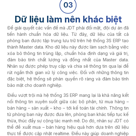
03
Dữ liệu làm nên khác biệt
Để giải quyết các vấn đề mà JDT phải đối mặt, đội dự án đã
tiến hành chuẩn hóa dữ liệu. Từ đây, dữ liệu của tất cả
phòng ban được tập trung lưu trữ trên hệ thống 3S ERP tạo
thành Master data. Kho dữ liệu này được làm sạch bằng việc
xóa bỏ thông tin trùng lặp, chuẩn hóa định dạng và giá trị,
đảm bảo tính chất lượng và đồng nhất của Master data.
Nhân sự được phép truy cập và chia sẻ thông tin qua lại để
rút ngắn thời gian xử lý công việc. Đối với những thông tin
đặc biệt, hệ thống sẽ phân quyền rõ ràng và đảm bảo tính
bảo mật cho doanh nghiệp.
Điều vượt trội mà hệ thống 3S ERP mang lại là khả năng kết
nối thông tin xuyên suốt giữa các bộ phận, từ mua hàng –
bán hàng – sản xuất – kho – tới kế toán tài chính. Thông tin
từ phòng ban này được đưa lên, phòng ban khác tiếp tục kế
thừa, thúc đẩy sự cộng tác mạnh mẽ. Do đó, nhân sự JDT có
thể đề xuất mua – bán hàng hiệu quả hơn dựa trên dữ liệu
thực tế được cập nhật realtime. Điều này giúp doanh nghiệp