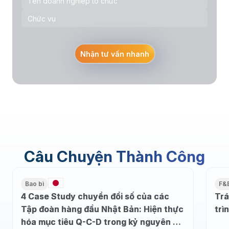
Nhận tư vấn nhanh
Câu Chuyện Thành Công
Bao bì
F&
4 Case Study chuyển đổi số của các
Trá
Tập đoàn hàng đầu Nhật Bản: Hiện thực
trì
hóa mục tiêu Q-C-D trong kỷ nguyên dữ