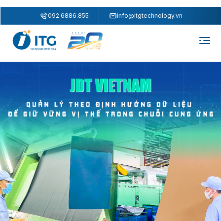
"
"
092.6886.855
info@itgtechnology.vn