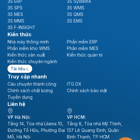
3S SPS
3S WMS
3S MES
3S QMS
3S MMS
3S EMS
3S F-INSIGHT
Kiến thức
Nhà máy thông minh
Phần mềm ERP
Phần mềm kho WMS
Phần mềm MES
Kiến thức sản xuất
Kiến thức quản trị
Kiến thức chuyên ngành
Tài liệu
Truy cập nhanh
Câu chuyện thành công
ITG DX
Chính sách chất lượng
Chính sách bảo mật
Tuyển dụng
Liên hệ
VP Hà Nội:
VP HCM:
Tầng 14, Tòa nhà Lilama 10,
Tầng 8, Tòa nhà Mỹ Thịnh,
Đường Tố Hữu, Phường Đại
137 Lê Quang Định, Quận
Mỗ, Hà Nội
Bình Thạnh, TP HCM