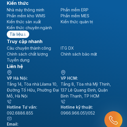
Kiến thức
Nhà máy thông minh
Phần mềm ERP
Phần mềm kho WMS
Phần mềm MES
Kiến thức sản xuất
Kiến thức quản trị
Kiến thức chuyên ngành
Tài liệu
Truy cập nhanh
Câu chuyện thành công
ITG DX
Chính sách chất lượng
Chính sách bảo mật
Tuyển dụng
Liên hệ
VP Hà Nội:
VP HCM:
Tầng 14, Tòa nhà Lilama 10,
Tầng 8, Tòa nhà Mỹ Thịnh,
Đường Tố Hữu, Phường Đại
137 Lê Quang Định, Quận
Mỗ, Hà Nội
Bình Thạnh, TP HCM
Hotline Tư vấn:
Hotline kỹ thuật:
092.6886.855
0966.966.051/052
Email: