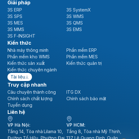
Giải pháp
3S ERP
3S SystemX
3S SPS
3S WMS
3S MES
3S QMS
3S MMS
3S EMS
3S F-INSIGHT
Kiến thức
Nhà máy thông minh
Phần mềm ERP
Phần mềm kho WMS
Phần mềm MES
Kiến thức sản xuất
Kiến thức quản trị
Kiến thức chuyên ngành
Tài liệu
Truy cập nhanh
Câu chuyện thành công
ITG DX
Chính sách chất lượng
Chính sách bảo mật
Tuyển dụng
Liên hệ
VP Hà Nội:
VP HCM:
Tầng 14, Tòa nhà Lilama 10,
Tầng 8, Tòa nhà Mỹ Thịnh,
Đường Tố Hữu, Phường Đại
137 Lê Quang Định, Quận