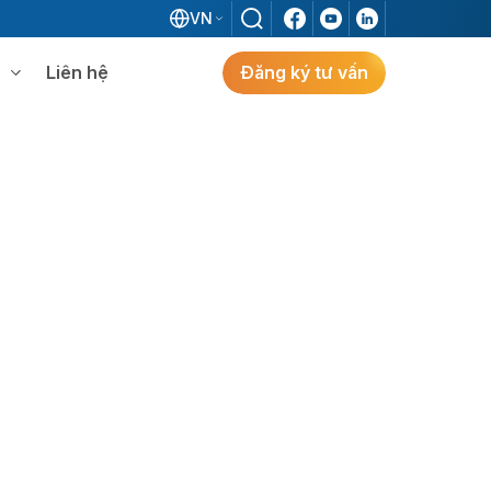
VN
Liên hệ
Đăng ký tư vấn
mềm WMS
Khám phá giải pháp
 MES không khi đã có ERP?
ẻ
ng
Khám Phá Giải Pháp
Giải Pháp ERP Chuẩn Nhật Cho Doanh
Nghiệp FDI Kiến Tạo Nhà Máy Thông
Minh, Tối Ưu Vận Hành, Bứt Phá Hiệu Suất
Tại Việt Nam.