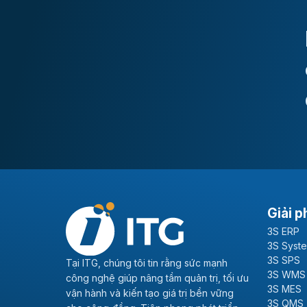
Giải p
3S ERP
3S Syst
3S SPS
Tại ITG, chúng tôi tin rằng sức mạnh
3S WMS
công nghệ giúp nâng tầm quản trị, tối ưu
3S MES
vận hành và kiến tạo giá trị bền vững
3S QMS