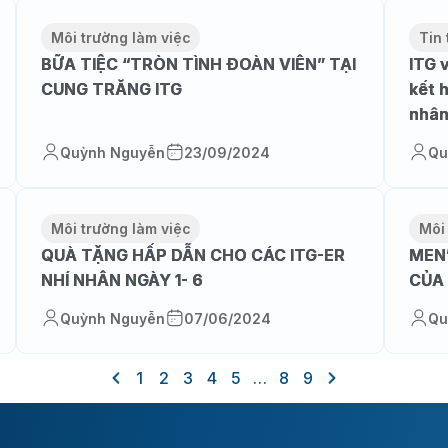
Môi trường làm việc
Tin 
BỮA TIỆC “TRÒN TÌNH ĐOÀN VIÊN” TẠI
ITG 
CUNG TRĂNG ITG
kết 
nhân 
Quỳnh Nguyễn
23/09/2024
Qu
Môi trường làm việc
Môi
QUÀ TẶNG HẤP DẪN CHO CÁC ITG-ER
MEN’
NHÍ NHÂN NGÀY 1- 6
CỦA 
Quỳnh Nguyễn
07/06/2024
Qu
1
2
3
4
5
…
8
9