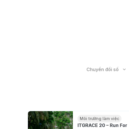
Giải pháp chuyển đổi số sản xuất trên Cloud
Chuyển đổi số
Môi trường làm việc
ITG Technology: 20 năm ki
mốc cho một hành trình m
Quỳnh Nguyễn
24/06/2026
Môi trường làm việc
ITGRACE 20 – Run For