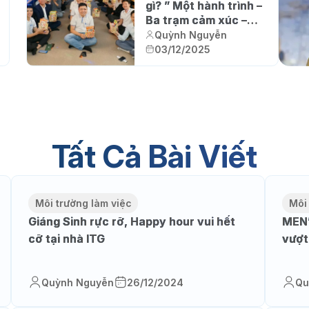
gì? ” Một hành trình –
Ba trạm cảm xúc –
Vạn lời tri ân”
Quỳnh Nguyễn
03/12/2025
Tất Cả Bài Viết
Môi trường làm việc
Môi
Giáng Sinh rực rỡ, Happy hour vui hết
MEN’
cỡ tại nhà ITG
vượt
Quỳnh Nguyễn
26/12/2024
Qu