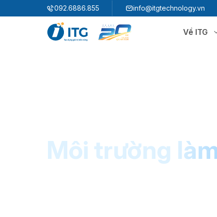
"
"
092.6886.855
info@itgtechnology.vn
Về ITG
Hệ sinh thái
N
3S ERP
Giải pháp quản trị hoạch định nguồn lực
3S i​FACTORY
P
Giải pháp nhà máy thông minh
3S WMS
3S MES
Môi trường làm
P
3S SPS
3S QMS
3S MMS
3S EMS
P
3S F-INSIGHT
3S SystemX - Cloud Edition​