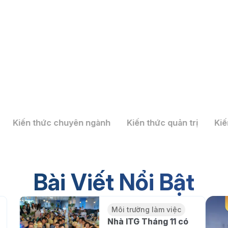
Kiến thức chuyên ngành
Kiến thức quản trị
Kiế
ến tạo giá trị bền vững – Dấu
ới
Bài Viết Nổi Bật
Môi trường làm việc
Nhà ITG Tháng 11 có