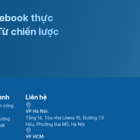
 ebook thực
Từ chiến lược
anh
Liên hệ
h công
VP Hà Nội:
Tầng 14, Tòa nhà Lilama 10, Đường Tố
lượng
Hữu, Phường Đại Mỗ, Hà Nội
mật
VP HCM: