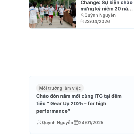
Change: Sự kiện chào
mừng kỷ niệm 20 năm
thành lập ITG
Quỳnh Nguyễn
23/04/2026
Môi trường làm việc
Chào đón năm mới cùng ITG tại đêm
tiệc ” Gear Up 2025 – for high
performance”
Quỳnh Nguyễn
24/01/2025