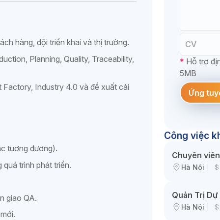
ch hàng, đội triển khai và thị trường.
CV
ction, Planning, Quality, Traceability,
*
Hỗ trợ địn
5MB
 Factory, Industry 4.0 và đề xuất cải
Ứng tuy
Công việc k
ặc tương đương).
Chuyên viên 
quá trình phát triển.
Hà Nội
Quản Trị D
àn giao QA.
Hà Nội
 mới.