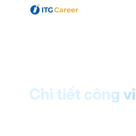
"
"
Chi tiết công v