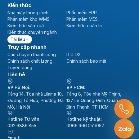
Kiến thức
Nhà máy thông minh
Phần mềm ERP
Phần mềm kho WMS
Phần mềm MES
Kiến thức sản xuất
Kiến thức quản trị
Kiến thức chuyên ngành
Tài liệu
Truy cập nhanh
Câu chuyện thành công
ITG DX
Chính sách chất lượng
Chính sách bảo mật
Tuyển dụng
Liên hệ
VP Hà Nội:
VP HCM:
Tầng 14, Tòa nhà Lilama 10,
Tầng 8, Tòa nhà Mỹ Thịnh,
Đường Tố Hữu, Phường Đại
137 Lê Quang Định, Quận
Mỗ, Hà Nội
Bình Thạnh, TP HCM
Hotline Tư vấn:
Hotline kỹ thuật:
092.6886.855
0966.966.051/052
Email: