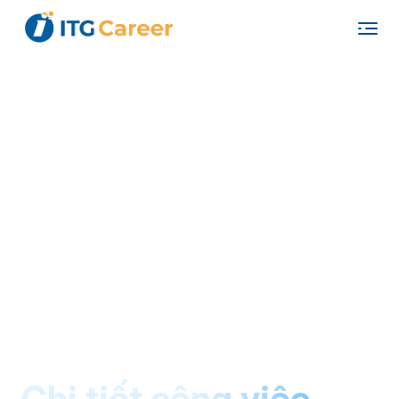
"
"
Chi tiết công việc