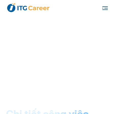
"
"
Chi tiết công việc