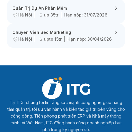
Quản Trị Dự Án Phần Mềm
Hà Nội
up 35tr
Hạn nộp: 31/07/2026
Chuyên Viên Seo Marketing
Hà Nội
upto 15tr
Hạn nộp: 30/04/2026
Tại ITG, chúng tôi tin rằng sức mạnh công nghệ giúp nâng
tầm quản trị, tối ưu vận hành và kiến tạo giá trị bền vững cho
cộng đồng. Tiên phong phát triển ERP và Nhà máy thông
minh tại Việt Nam, ITG đồng hành cùng doanh nghiệp bứt
phá trong kỷ nguyên số.